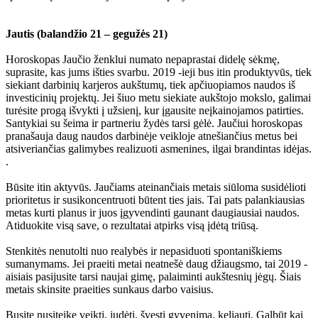
Jautis (balandžio 21 – gegužės 21)
Horoskopas Jaučio ženklui numato nepaprastai didelę sėkmę,
suprasite, kas jums išties svarbu. 2019 -ieji bus itin produktyvūs, tiek
siekiant darbinių karjeros aukštumų, tiek apčiuopiamos naudos iš
investicinių projektų. Jei šiuo metu siekiate aukštojo mokslo, galimai
turėsite progą išvykti į užsienį, kur įgausite neįkainojamos patirties.
Santykiai su šeima ir partneriu žydės tarsi gėlė. Jaučiui horoskopas
pranašauja daug naudos darbinėje veikloje atnešiančius metus bei
atsiveriančias galimybes realizuoti asmenines, ilgai brandintas idėjas.
.
Būsite itin aktyvūs. Jaučiams ateinančiais metais siūloma susidėlioti
prioritetus ir susikoncentruoti būtent ties jais. Tai pats palankiausias
metas kurti planus ir juos įgyvendinti gaunant daugiausiai naudos.
Atiduokite visą save, o rezultatai atpirks visą įdėtą triūsą.
Stenkitės nenutolti nuo realybės ir nepasiduoti spontaniškiems
sumanymams. Jei praeiti metai neatnešė daug džiaugsmo, tai 2019 -
aisiais pasijusite tarsi naujai gimę, palaiminti aukštesnių jėgų. Šiais
metais skinsite praeities sunkaus darbo vaisius.
Busitę nusiteikę veikti, judėti, švęsti gyvenimą, keliauti. Galbūt kai