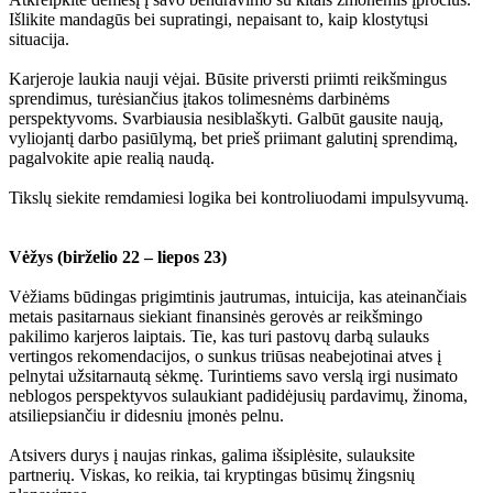
Išlikite mandagūs bei supratingi, nepaisant to, kaip klostytųsi
situacija.
Karjeroje laukia nauji vėjai. Būsite priversti priimti reikšmingus
sprendimus, turėsiančius įtakos tolimesnėms darbinėms
perspektyvoms. Svarbiausia nesiblaškyti. Galbūt gausite naują,
vyliojantį darbo pasiūlymą, bet prieš priimant galutinį sprendimą,
pagalvokite apie realią naudą.
Tikslų siekite remdamiesi logika bei kontroliuodami impulsyvumą.
Vėžys (birželio 22 – liepos 23)
Vėžiams būdingas prigimtinis jautrumas, intuicija, kas ateinančiais
metais pasitarnaus siekiant finansinės gerovės ar reikšmingo
pakilimo karjeros laiptais. Tie, kas turi pastovų darbą sulauks
vertingos rekomendacijos, o sunkus triūsas neabejotinai atves į
pelnytai užsitarnautą sėkmę. Turintiems savo verslą irgi nusimato
neblogos perspektyvos sulaukiant padidėjusių pardavimų, žinoma,
atsiliepsiančiu ir didesniu įmonės pelnu.
Atsivers durys į naujas rinkas, galima išsiplėsite, sulauksite
partnerių. Viskas, ko reikia, tai kryptingas būsimų žingsnių