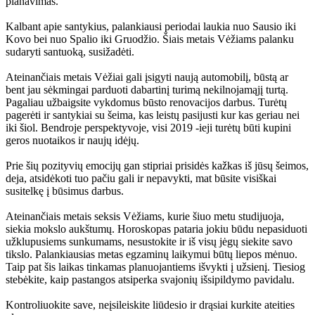
planavimas.
Kalbant apie santykius, palankiausi periodai laukia nuo Sausio iki
Kovo bei nuo Spalio iki Gruodžio. Šiais metais Vėžiams palanku
sudaryti santuoką, susižadėti.
Ateinančiais metais Vėžiai gali įsigyti naują automobilį, būstą ar
bent jau sėkmingai parduoti dabartinį turimą nekilnojamąjį turtą.
Pagaliau užbaigsite vykdomus būsto renovacijos darbus. Turėtų
pagerėti ir santykiai su šeima, kas leistų pasijusti kur kas geriau nei
iki šiol. Bendroje perspektyvoje, visi 2019 -ieji turėtų būti kupini
geros nuotaikos ir naujų idėjų.
Prie šių pozityvių emocijų gan stipriai prisidės kažkas iš jūsų šeimos,
deja, atsidėkoti tuo pačiu gali ir nepavykti, mat būsite visiškai
susitelkę į būsimus darbus.
Ateinančiais metais seksis Vėžiams, kurie šiuo metu studijuoja,
siekia mokslo aukštumų. Horoskopas pataria jokiu būdu nepasiduoti
užklupusiems sunkumams, nesustokite ir iš visų jėgų siekite savo
tikslo. Palankiausias metas egzaminų laikymui būtų liepos mėnuo.
Taip pat šis laikas tinkamas planuojantiems išvykti į užsienį. Tiesiog
stebėkite, kaip pastangos atsiperka svajonių išsipildymo pavidalu.
Kontroliuokite save, neįsileiskite liūdesio ir drąsiai kurkite ateities