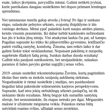
esate, laikys įkvėpimu, pavyzdžiu miniai. Galimi netikėti įvykiai,
kurie pareikalaus daugiau susitelkimo bei drąsos priimant lemtingus
sprendimus.
Net tamsiausias tunelis galop atveda į šviesą! Po ilgo ir sunkaus
etapo, sulauksite pelnytos sėkmės, svajonių išsipildymo ir itin
vaisingo derliaus. Metai ypač palankūs kurti naujus ateities planus,
keistis visomis prasmėmis. Iki dabar turbūt kankinotės nežinodami
kas jūs ir kokia jūsų misija. Visi atsakymai laukia čia pat, už kampo.
Pagaliau suprasite ko trūko iki pilnavertiško gyvenimo, leidžiančio
patirti visišką ramybę, komfortą. Žinoma, tam reikės laiko ir dar
galimi šiokie tokie nesklandumai. Nepaisant pakilimų ir nuopolių
sugebėsite išlaikyti šaltą protą. Sunkus darbas duoda rezultatų!
Galbūt teks pasijusti sutrikusiems, bet nesijaudinkite, sulaukus
paramos iš šalies pavyks greitai sugrįžti į senas vėžes.
2019 -aisiais susitelkti rekomenduojama Žuvims, kurių pagrindinis
tikslas šiuo metu su mokslu susijusių aukštumų siekimas.
Negudraukite ir rimtai susitelkite į studijas, nes pasiduodami
tinguliui labai pakenksite tolimesnėms karjeros perspektyvoms.
Suprasite, kad nėra jokių stebuklingų sėkmės paslapčių, tai tik
siekiamo tikslo rezultatas. Metų bėgyje kils sumaištis santykių
sferoje, bet nenusiminkite, šis etapas netruks per ilgai. Mėgausitės
malone ir užsiimsite mėgstama veikla. Palankus metas būtų
sutvirtinti esamus ryšius, užbaigti senus projektus.