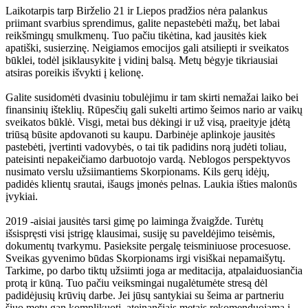
Laikotarpis tarp Birželio 21 ir Liepos pradžios nėra palankus
priimant svarbius sprendimus, galite nepastebėti mažų, bet labai
reikšmingų smulkmenų. Tuo pačiu tikėtina, kad jausitės kiek
apatiški, susierzinę. Neigiamos emocijos gali atsiliepti ir sveikatos
būklei, todėl įsiklausykite į vidinį balsą. Metų bėgyje tikriausiai
atsiras poreikis išvykti į kelionę.
Galite susidomėti dvasiniu tobulėjimu ir tam skirti nemažai laiko bei
finansinių išteklių. Rūpesčių gali sukelti artimo šeimos nario ar vaikų
sveikatos būklė. Visgi, metai bus dėkingi ir už visą, praeityje įdėtą
triūsą būsite apdovanoti su kaupu. Darbinėje aplinkoje jausitės
pastebėti, įvertinti vadovybės, o tai tik padidins norą judėti toliau,
pateisinti nepakeičiamo darbuotojo vardą. Neblogos perspektyvos
nusimato verslu užsiimantiems Skorpionams. Kils gerų idėjų,
padidės klientų srautai, išaugs įmonės pelnas. Laukia išties malonūs
įvykiai.
2019 -aisiai jausitės tarsi gimę po laiminga žvaigžde. Turėtų
išsispręsti visi įstrigę klausimai, susiję su paveldėjimo teisėmis,
dokumentų tvarkymu. Pasieksite pergalę teisminiuose procesuose.
Sveikas gyvenimo būdas Skorpionams irgi visiškai nepamaišytų.
Tarkime, po darbo tiktų užsiimti joga ar meditacija, atpalaiduosiančia
protą ir kūną. Tuo pačiu veiksmingai nugalėtumėte stresą dėl
padidėjusių krūvių darbe. Jei jūsų santykiai su šeima ar partneriu
šiuo metu gan komplikuoti, ateinančiais metais rekomenduojama į