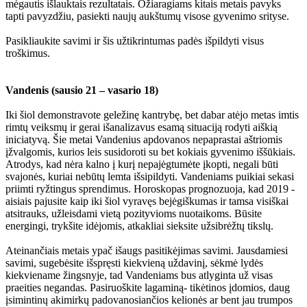
mėgautis išlauktais rezultatais. Ožiaragiams kitais metais pavyks
tapti pavyzdžiu, pasiekti naujų aukštumų visose gyvenimo srityse.
Pasikliaukite savimi ir šis užtikrintumas padės išpildyti visus
troškimus.
Vandenis (sausio 21 – vasario 18)
Iki šiol demonstravote geležinę kantrybę, bet dabar atėjo metas imtis
rimtų veiksmų ir gerai išanalizavus esamą situaciją rodyti aiškią
iniciatyvą. Šie metai Vandenius apdovanos nepaprastai aštriomis
įžvalgomis, kurios leis susidoroti su bet kokiais gyvenimo iššūkiais.
Atrodys, kad nėra kalno į kurį nepajėgtumėte įkopti, negali būti
svajonės, kuriai nebūtų lemta išsipildyti. Vandeniams puikiai sekasi
priimti ryžtingus sprendimus. Horoskopas prognozuoja, kad 2019 -
aisiais pajusite kaip iki šiol vyravęs bejėgiškumas ir tamsa visiškai
atsitrauks, užleisdami vietą pozityvioms nuotaikoms. Būsite
energingi, trykšite idėjomis, atkakliai sieksite užsibrėžtų tikslų.
Ateinančiais metais ypač išaugs pasitikėjimas savimi. Jausdamiesi
savimi, sugebėsite išspręsti kiekvieną uždavinį, sėkmė lydės
kiekviename žingsnyje, tad Vandeniams bus atlyginta už visas
praeities negandas. Pasiruoškite lagaminą- tikėtinos įdomios, daug
įsimintinų akimirkų padovanosiančios kelionės ar bent jau trumpos