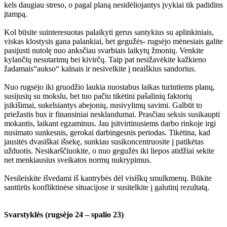
kels daugiau streso, o pagal planą nesidėliojantys įvykiai tik padidins
įtampą.
Kol būsite suinteresuotas palaikyti gerus santykius su aplinkiniais,
viskas klostysis gana palankiai, bet gegužės- rugsėjo mėnesiais galite
pasijusti nutolę nuo anksčiau svarbiais laikytų žmonių. Venkite
kylančių nesutarimų bei kivirčų. Taip pat nesižavėkite kažkieno
žadamais“aukso“ kalnais ir nesivelkite į neaiškius sandorius.
Nuo rugsėjo iki gruodžio laukia nuostabus laikas turintiems planų,
susijusių su mokslu, bet tuo pačiu tikėtini pašalinių faktorių
įsikišimai, sukelsiantys abejonių, nusivylimų savimi. Galbūt to
priežastis bus ir finansiniai nesklandumai. Prasčiau seksis susikaupti
mokantis, laikant egzaminus. Jau įsitvirtinusiems darbo rinkoje irgi
nusimato sunkesnis, gerokai darbingesnis periodas. Tikėtina, kad
jausitės dvasiškai išsekę, sunkiau susikoncentruosite į patikėtas
užduotis. Nesikarščiuokite, o nuo gegužės iki liepos atidžiai sekite
net menkiausius sveikatos normų nukrypimus.
Nesileiskite išvedami iš kantrybės dėl visiškų smulkmenų. Būkite
santūrūs konfliktinėse situacijose ir susitelkite į galutinį rezultatą.
Svarstyklės (rugsėjo 24 – spalio 23)