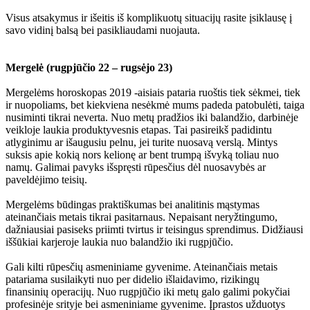
Visus atsakymus ir išeitis iš komplikuotų situacijų rasite įsiklausę į
savo vidinį balsą bei pasikliaudami nuojauta.
Mergelė (rugpjūčio 22 – rugsėjo 23)
Mergelėms horoskopas 2019 -aisiais pataria ruoštis tiek sėkmei, tiek
ir nuopoliams, bet kiekviena nesėkmė mums padeda patobulėti, taiga
nusiminti tikrai neverta. Nuo metų pradžios iki balandžio, darbinėje
veikloje laukia produktyvesnis etapas. Tai pasireikš padidintu
atlyginimu ar išaugusiu pelnu, jei turite nuosavą verslą. Mintys
suksis apie kokią nors kelionę ar bent trumpą išvyką toliau nuo
namų. Galimai pavyks išspręsti rūpesčius dėl nuosavybės ar
paveldėjimo teisių.
Mergelėms būdingas praktiškumas bei analitinis mąstymas
ateinančiais metais tikrai pasitarnaus. Nepaisant neryžtingumo,
dažniausiai pasiseks priimti tvirtus ir teisingus sprendimus. Didžiausi
iššūkiai karjeroje laukia nuo balandžio iki rugpjūčio.
Gali kilti rūpesčių asmeniniame gyvenime. Ateinančiais metais
patariama susilaikyti nuo per didelio išlaidavimo, rizikingų
finansinių operacijų. Nuo rugpjūčio iki metų galo galimi pokyčiai
profesinėje srityje bei asmeniniame gyvenime. Įprastos užduotys