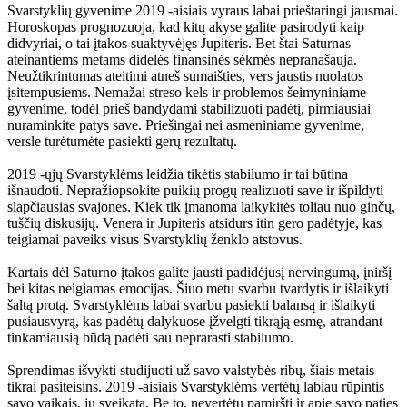
Svarstyklių gyvenime 2019 -aisiais vyraus labai prieštaringi jausmai.
Horoskopas prognozuoja, kad kitų akyse galite pasirodyti kaip
didvyriai, o tai įtakos suaktyvėjęs Jupiteris. Bet štai Saturnas
ateinantiems metams didelės finansinės sėkmės nepranašauja.
Neužtikrintumas ateitimi atneš sumaišties, vers jaustis nuolatos
įsitempusiems. Nemažai streso kels ir problemos šeimyniniame
gyvenime, todėl prieš bandydami stabilizuoti padėtį, pirmiausiai
nuraminkite patys save. Priešingai nei asmeniniame gyvenime,
versle turėtumėte pasiekti gerų rezultatų.
2019 -ųjų Svarstyklėms leidžia tikėtis stabilumo ir tai būtina
išnaudoti. Nepražiopsokite puikių progų realizuoti save ir išpildyti
slapčiausias svajones. Kiek tik įmanoma laikykitės toliau nuo ginčų,
tuščių diskusijų. Venera ir Jupiteris atsidurs itin gero padėtyje, kas
teigiamai paveiks visus Svarstyklių ženklo atstovus.
Kartais dėl Saturno įtakos galite jausti padidėjusį nervingumą, įniršį
bei kitas neigiamas emocijas. Šiuo metu svarbu tvardytis ir išlaikyti
šaltą protą. Svarstyklėms labai svarbu pasiekti balansą ir išlaikyti
pusiausvyrą, kas padėtų dalykuose įžvelgti tikrąją esmę, atrandant
tinkamiausią būdą padėti sau neprarasti stabilumo.
Sprendimas išvykti studijuoti už savo valstybės ribų, šiais metais
tikrai pasiteisins. 2019 -aisiais Svarstyklėms vertėtų labiau rūpintis
savo vaikais, jų sveikata. Be to, nevertėtų pamiršti ir apie savo paties