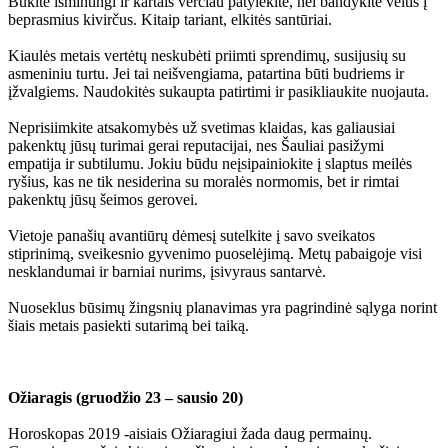
Būkite išmintingi ir kartais verčiau patylėkite, nei bandykite veltis į
beprasmius kivirčus. Kitaip tariant, elkitės santūriai.
Kiaulės metais vertėtų neskubėti priimti sprendimų, susijusių su
asmeniniu turtu. Jei tai neišvengiama, patartina būti budriems ir
įžvalgiems. Naudokitės sukaupta patirtimi ir pasikliaukite nuojauta.
Neprisiimkite atsakomybės už svetimas klaidas, kas galiausiai
pakenktų jūsų turimai gerai reputacijai, nes Šauliai pasižymi
empatija ir subtilumu. Jokiu būdu neįsipainiokite į slaptus meilės
ryšius, kas ne tik nesiderina su moralės normomis, bet ir rimtai
pakenktų jūsų šeimos gerovei.
Vietoje panašių avantiūrų dėmesį sutelkite į savo sveikatos
stiprinimą, sveikesnio gyvenimo puoselėjimą. Metų pabaigoje visi
nesklandumai ir barniai nurims, įsivyraus santarvė.
Nuoseklus būsimų žingsnių planavimas yra pagrindinė sąlyga norint
šiais metais pasiekti sutarimą bei taiką.
Ožiaragis (gruodžio 23 – sausio 20)
Horoskopas 2019 -aisiais Ožiaragiui žada daug permainų.