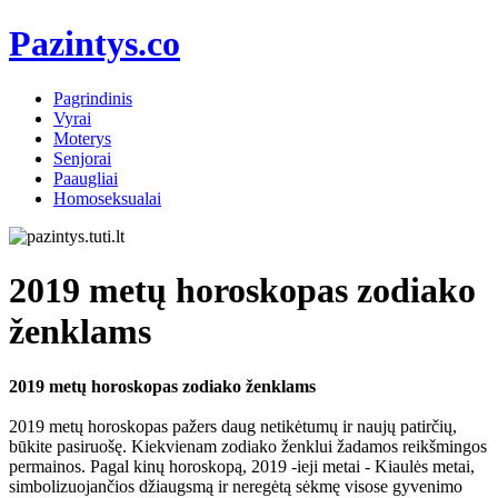
Pazintys.co
Pagrindinis
Vyrai
Moterys
Senjorai
Paaugliai
Homoseksualai
2019 metų horoskopas zodiako
ženklams
2019 metų horoskopas zodiako ženklams
2019 metų horoskopas pažers daug netikėtumų ir naujų patirčių,
būkite pasiruošę. Kiekvienam zodiako ženklui žadamos reikšmingos
permainos. Pagal kinų horoskopą, 2019 -ieji metai - Kiaulės metai,
simbolizuojančios džiaugsmą ir neregėtą sėkmę visose gyvenimo