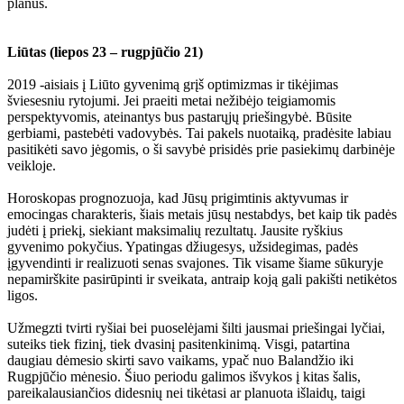
planus.
Liūtas (liepos 23 – rugpjūčio 21)
2019 -aisiais į Liūto gyvenimą grįš optimizmas ir tikėjimas
šviesesniu rytojumi. Jei praeiti metai nežibėjo teigiamomis
perspektyvomis, ateinantys bus pastarųjų priešingybė. Būsite
gerbiami, pastebėti vadovybės. Tai pakels nuotaiką, pradėsite labiau
pasitikėti savo jėgomis, o ši savybė prisidės prie pasiekimų darbinėje
veikloje.
Horoskopas prognozuoja, kad Jūsų prigimtinis aktyvumas ir
emocingas charakteris, šiais metais jūsų nestabdys, bet kaip tik padės
judėti į priekį, siekiant maksimalių rezultatų. Jausite ryškius
gyvenimo pokyčius. Ypatingas džiugesys, užsidegimas, padės
įgyvendinti ir realizuoti senas svajones. Tik visame šiame sūkuryje
nepamirškite pasirūpinti ir sveikata, antraip koją gali pakišti netikėtos
ligos.
Užmegzti tvirti ryšiai bei puoselėjami šilti jausmai priešingai lyčiai,
suteiks tiek fizinį, tiek dvasinį pasitenkinimą. Visgi, patartina
daugiau dėmesio skirti savo vaikams, ypač nuo Balandžio iki
Rugpjūčio mėnesio. Šiuo periodu galimos išvykos į kitas šalis,
pareikalausiančios didesnių nei tikėtasi ar planuota išlaidų, taigi