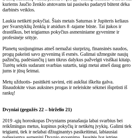
kuriems Jaučio ženklo atstovams tai pasiseks padaryti būtent dėka
darbinės veiklos.
Laukia netikėti pokyčiai. Šiais metais Saturnas ir Jupiteris keliaus
per Svarstyklių ženklą ir atsidurs 8 -tajame būste. Tai įtakos ir
drastiškus, bet teigiamus pokyčius asmeniniame gyvenime ir
profesinėje srityje.
Planetų susijungimas atneš nemažai siurprizų, finansinės naudos,
progų pakeisti savo gyvenimą iš esmės. Galimai užmegsite naujų
pažinčių, padėsiančių į tam tikrus dalykus pažvelgti visiškai kitaip.
Turėtų sektis sudarant svarbias sutartis, taigi metai atneš daug gero
jums ir jūsų šeimai.
Metų užduotis- pasitikėti savimi, eiti aukštai iškelta galva.
Išnaudokite visas auksines progas ir neleiskite sėkmei išsprūsti iš
rankų!
Dvyniai (gegužės 22 – birželio 21)
2019 -ųjų horoskopas Dvyniams pranašauja labai svarbius bei
reikšmingus metus, kupinus pokyčių ir netikėtų įvykių. Galimi tiek
teigiami, tiek ir nelabai džiuginantys pasikeitimai, labiausiai
paliesiantys asmeninį Dvynio gyvenimą. Jausitės lyg įstrigę