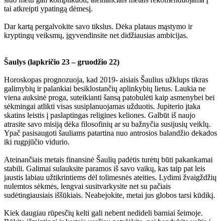
tai atkreipti ypatingą dėmesį.
Dar kartą pergalvokite savo tikslus. Dėka plataus mąstymo ir
kryptingų veiksmų, įgyvendinsite net didžiausias ambicijas.
Šaulys (lapkričio 23 – gruodžio 22)
Horoskopas prognozuoja, kad 2019- aisiais Šaulius užklups tikras
galimybių ir palankiai besiklostančių aplinkybių lietus. Laukia ne
viena auksinė proga, suteikianti šansą patobulėti kaip asmenybei bei
sėkmingai atlikti visas susiplanuojamas užduotis. Jupiterio įtaka
skatins leistis į paslaptingas religines keliones. Galbūt iš naujo
atrasite savo misiją dėka filosofinių ar su bažnyčia susijusių veiklų.
Ypač pasisaugoti šauliams patartina nuo antrosios balandžio dekados
iki rugpjūčio vidurio.
Ateinančiais metais finansinė Šaulių padėtis turėtų būti pakankamai
stabili. Galimai sulauksite paramos iš savo vaikų, kas taip pat leis
jaustis labiau užtikrintiems dėl tolimesnės ateities. Lydimi žvaigždžių
nulemtos sėkmės, lengvai susitvarkysite net su pačiais
sudėtingiausiais iššūkiais. Neabejokite, metai jus globos tarsi kūdikį.
Kiek daugiau rūpesčių kelti gali nebent nedideli barniai šeimoje.