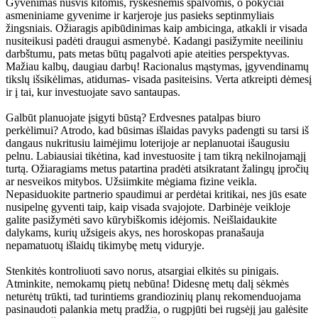
Gyvenimas nušvis kitomis, ryškesnėmis spalvomis, o pokyčiai
asmeniniame gyvenime ir karjeroje jus pasieks septinmyliais
žingsniais. Ožiaragis apibūdinimas kaip ambicinga, atkakli ir visada
nusiteikusi padėti draugui asmenybė. Kadangi pasižymite neeiliniu
darbštumu, pats metas būtų pagalvoti apie ateities perspektyvas.
Mažiau kalbų, daugiau darbų! Racionalus mąstymas, įgyvendinamų
tikslų išsikėlimas, atidumas- visada pasiteisins. Verta atkreipti dėmesį
ir į tai, kur investuojate savo santaupas.
Galbūt planuojate įsigyti būstą? Erdvesnes patalpas biuro
perkėlimui? Atrodo, kad būsimas išlaidas pavyks padengti su tarsi iš
dangaus nukritusiu laimėjimu loterijoje ar neplanuotai išaugusiu
pelnu. Labiausiai tikėtina, kad investuosite į tam tikrą nekilnojamąjį
turtą. Ožiaragiams metus patartina pradėti atsikratant žalingų įpročių
ar nesveikos mitybos. Užsiimkite mėgiama fizine veikla.
Nepasiduokite partnerio spaudimui ar perdėtai kritikai, nes jūs esate
nusipelnę gyventi taip, kaip visada svajojote. Darbinėje veikloje
galite pasižymėti savo kūrybiškomis idėjomis. Neišlaidaukite
dalykams, kurių užsigeis akys, nes horoskopas pranašauja
nepamatuotų išlaidų tikimybę metų viduryje.
Stenkitės kontroliuoti savo norus, atsargiai elkitės su pinigais.
Atminkite, nemokamų pietų nebūna! Didesnę metų dalį sėkmės
neturėtų trūkti, tad turintiems grandiozinių planų rekomenduojama
pasinaudoti palankia metų pradžia, o rugpjūti bei rugsėjį jau galėsite