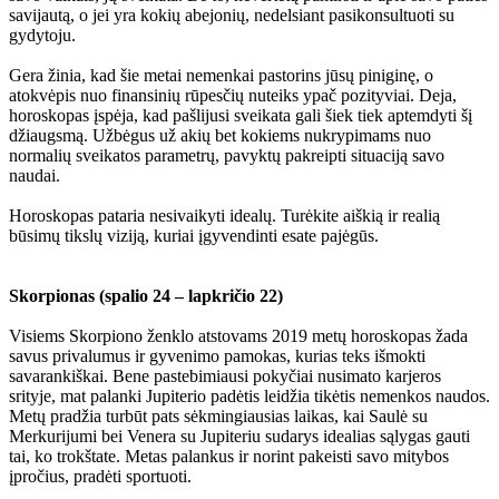
savijautą, o jei yra kokių abejonių, nedelsiant pasikonsultuoti su
gydytoju.
Gera žinia, kad šie metai nemenkai pastorins jūsų piniginę, o
atokvėpis nuo finansinių rūpesčių nuteiks ypač pozityviai. Deja,
horoskopas įspėja, kad pašlijusi sveikata gali šiek tiek aptemdyti šį
džiaugsmą. Užbėgus už akių bet kokiems nukrypimams nuo
normalių sveikatos parametrų, pavyktų pakreipti situaciją savo
naudai.
Horoskopas pataria nesivaikyti idealų. Turėkite aiškią ir realią
būsimų tikslų viziją, kuriai įgyvendinti esate pajėgūs.
Skorpionas (spalio 24 – lapkričio 22)
Visiems Skorpiono ženklo atstovams 2019 metų horoskopas žada
savus privalumus ir gyvenimo pamokas, kurias teks išmokti
savarankiškai. Bene pastebimiausi pokyčiai nusimato karjeros
srityje, mat palanki Jupiterio padėtis leidžia tikėtis nemenkos naudos.
Metų pradžia turbūt pats sėkmingiausias laikas, kai Saulė su
Merkurijumi bei Venera su Jupiteriu sudarys idealias sąlygas gauti
tai, ko trokštate. Metas palankus ir norint pakeisti savo mitybos
įpročius, pradėti sportuoti.