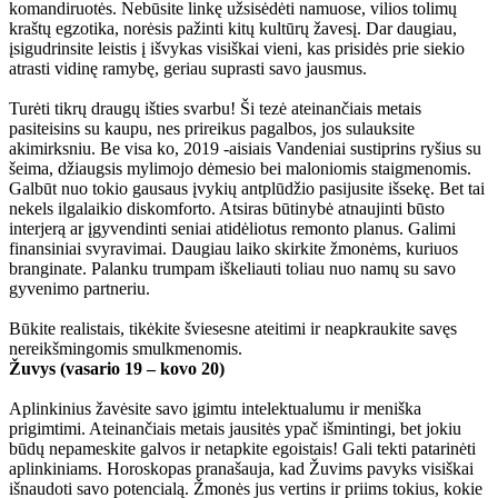
komandiruotės. Nebūsite linkę užsisėdėti namuose, vilios tolimų
kraštų egzotika, norėsis pažinti kitų kultūrų žavesį. Dar daugiau,
įsigudrinsite leistis į išvykas visiškai vieni, kas prisidės prie siekio
atrasti vidinę ramybę, geriau suprasti savo jausmus.
Turėti tikrų draugų išties svarbu! Ši tezė ateinančiais metais
pasiteisins su kaupu, nes prireikus pagalbos, jos sulauksite
akimirksniu. Be visa ko, 2019 -aisiais Vandeniai sustiprins ryšius su
šeima, džiaugsis mylimojo dėmesio bei maloniomis staigmenomis.
Galbūt nuo tokio gausaus įvykių antplūdžio pasijusite išsekę. Bet tai
nekels ilgalaikio diskomforto. Atsiras būtinybė atnaujinti būsto
interjerą ar įgyvendinti seniai atidėliotus remonto planus. Galimi
finansiniai svyravimai. Daugiau laiko skirkite žmonėms, kuriuos
branginate. Palanku trumpam iškeliauti toliau nuo namų su savo
gyvenimo partneriu.
Būkite realistais, tikėkite šviesesne ateitimi ir neapkraukite savęs
nereikšmingomis smulkmenomis.
Žuvys (vasario 19 – kovo 20)
Aplinkinius žavėsite savo įgimtu intelektualumu ir meniška
prigimtimi. Ateinančiais metais jausitės ypač išmintingi, bet jokiu
būdų nepameskite galvos ir netapkite egoistais! Gali tekti patarinėti
aplinkiniams. Horoskopas pranašauja, kad Žuvims pavyks visiškai
išnaudoti savo potencialą. Žmonės jus vertins ir priims tokius, kokie