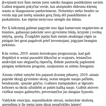
įkvepianti tezė šiais metais jums suteiks daugiau pasitikėjimo savimi.
Galimi teigiami pokyčiai versle, kas atsispindės didesniu klientų
srautu ar išaugusiuose pardavimuose. Neturintys nieko bendro su
verslu taip pat turėtų sulaukti gerų žinių dėl paaukštinimo ar
paskatinimo, kas stipriai motyvuos stengtis dar labiau.
Per šį laikotarpį galimai pagysite nuo ilgai kamavusio negalavimo ar
traumos, galiausiai pakeisite savo gyvenimo būdą, krypsite į sveiką
mitybą, sportą. Žvaigždės įspėja šiais metais atsakingai elgtis su
pinigais bei gerai pagalvoti prieš investuojant, įsigyjant brangius
pirkinius.
Kita vertus, 2019 -aisiais horoskopas prognozuoja, kad gali
išsipildyti ir seniai puoselėti lūkesčiai ar svajonės, leisiančios
atsikvėpti nuo slegiančių rūpesčių. Būkite pasiruošę paploninti
piniginę netikėtoms progoms, susijusioms su artimu žmogumi.
Atrasta vidinė ramybė leis pajausti dvasinę pilnatvę. 2019 -aisiais
pajusite tikrąjį gyvenimo skonį, noriai megsite naujas pažintis,
bendrausite, spręsite ginčus. Galimos trumpalaikės ar ilgesnės
kelionės su tikslu užsidirbti ar patirti kažką naujo. Galbūt atsivers
visiškai naujos galimybės, priversiančios jus daugiau šypsotis.
Valdykite emocijas, nepasiduokite stresui, nedarykite skubotų
sprendimų ir šie metai jums tikrai nepašykštės laimės!