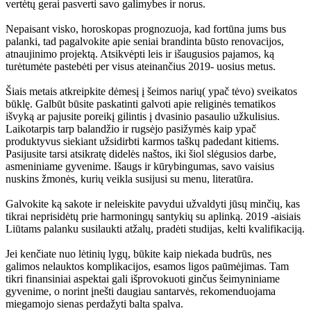
vertėtų gerai pasverti savo galimybes ir norus.
Nepaisant visko, horoskopas prognozuoja, kad fortūna jums bus
palanki, tad pagalvokite apie seniai brandinta būsto renovacijos,
atnaujinimo projektą. Atsikvėpti leis ir išaugusios pajamos, ką
turėtumėte pastebėti per visus ateinančius 2019- uosius metus.
Šiais metais atkreipkite dėmesį į šeimos narių( ypač tėvo) sveikatos
būklę. Galbūt būsite paskatinti galvoti apie religinės tematikos
išvyką ar pajusite poreikį gilintis į dvasinio pasaulio užkulisius.
Laikotarpis tarp balandžio ir rugsėjo pasižymės kaip ypač
produktyvus siekiant užsidirbti karmos taškų padedant kitiems.
Pasijusite tarsi atsikratę didelės naštos, iki šiol slėgusios darbe,
asmeniniame gyvenime. Išaugs ir kūrybingumas, savo vaisius
nuskins žmonės, kurių veikla susijusi su menu, literatūra.
Galvokite ką sakote ir neleiskite pavydui užvaldyti jūsų minčių, kas
tikrai neprisidėtų prie harmoningų santykių su aplinką. 2019 -aisiais
Liūtams palanku susilaukti atžalų, pradėti studijas, kelti kvalifikaciją.
Jei kenčiate nuo lėtinių lygų, būkite kaip niekada budrūs, nes
galimos nelauktos komplikacijos, esamos ligos paūmėjimas. Tam
tikri finansiniai aspektai gali išprovokuoti ginčus šeimyniniame
gyvenime, o norint įnešti daugiau santarvės, rekomenduojama
miegamojo sienas perdažyti balta spalva.