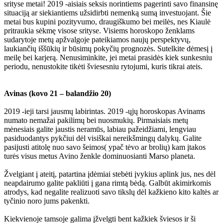
srityse metai! 2019 -aisiais seksis norintiems pagerinti savo finansinę
situaciją ar siekiantiems užsidirbti nemenką sumą investuojant. Šie
metai bus kupini pozityvumo, draugiškumo bei meilės, nes Kiaulė
pritraukia sėkmę visose srityse. Visiems horoskopo ženklams
sudarytoje metų apžvalgoje pateikiamos naujų perspektyvų,
laukiančių iššūkių ir būsimų pokyčių prognozės. Sutelkite dėmesį į
meilę bei karjerą. Nenusiminkite, jei metai prasidės kiek sunkesniu
periodu, nenustokite tikėti šviesesniu rytojumi, kuris tikrai ateis.
Avinas (kovo 21 – balandžio 20)
2019 -ieji tarsi jausmų labirintas. 2019 -ųjų horoskopas Avinams
numato nemažai pakilimų bei nuosmukių. Pirmaisiais metų
mėnesiais galite jaustis neramūs, labiau pažeidžiami, lengviau
pasiduodantys pykčiui dėl visiškai nereikšmingų dalykų. Galite
pasijusti atitolę nuo savo šeimos( ypač tėvo ar brolių) kam įtakos
turės visus metus Avino ženkle dominuosianti Marso planeta.
Žvelgiant į ateitį, patartina įdėmiai stebėti įvykius aplink jus, nes dėl
neapdairumo galite pakliūti į gana rimtą bėdą. Galbūt akimirkomis
atrodys, kad negalite realizuoti savo tikslų dėl kažkieno kito kaltės ar
tyčinio noro jums pakenkti.
Kiekvienoje tamsoje galima įžvelgti bent kažkiek šviesos ir ši