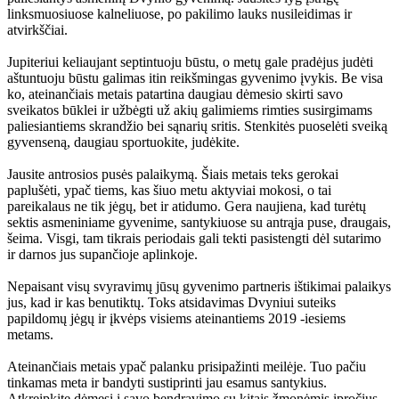
linksmuosiuose kalneliuose, po pakilimo lauks nusileidimas ir
atvirkščiai.
Jupiteriui keliaujant septintuoju būstu, o metų gale pradėjus judėti
aštuntuoju būstu galimas itin reikšmingas gyvenimo įvykis. Be visa
ko, ateinančiais metais patartina daugiau dėmesio skirti savo
sveikatos būklei ir užbėgti už akių galimiems rimties susirgimams
paliesiantiems skrandžio bei sąnarių sritis. Stenkitės puoselėti sveiką
gyvenseną, daugiau sportuokite, judėkite.
Jausite antrosios pusės palaikymą. Šiais metais teks gerokai
paplušėti, ypač tiems, kas šiuo metu aktyviai mokosi, o tai
pareikalaus ne tik jėgų, bet ir atidumo. Gera naujiena, kad turėtų
sektis asmeniniame gyvenime, santykiuose su antrąja puse, draugais,
šeima. Visgi, tam tikrais periodais gali tekti pasistengti dėl sutarimo
ir darnos jus supančioje aplinkoje.
Nepaisant visų svyravimų jūsų gyvenimo partneris ištikimai palaikys
jus, kad ir kas benutiktų. Toks atsidavimas Dvyniui suteiks
papildomų jėgų ir įkvėps visiems ateinantiems 2019 -iesiems
metams.
Ateinančiais metais ypač palanku prisipažinti meilėje. Tuo pačiu
tinkamas meta ir bandyti sustiprinti jau esamus santykius.
Atkreipkite dėmesį į savo bendravimo su kitais žmonėmis įpročius.