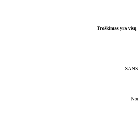
Troškimas yra visų 
SANS i
Nor