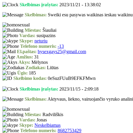
Skelbimas įrašytas:
2023/11/21 - 13:38:02
Skelbimas:
Sweiki esu pasywas waikinas ieskau waikinu wy
Miestas:
Šiauliai
Vardas:
susipazins
Skype:
neturiu
Telefono numeris:
-13
El.paštas:
bysexgays25@gmail.com
Amžius:
31
Akys:
Mėlynos
Zodiakas:
Liūtas
Ūgis:
185
Skelbimo kodas:
0eSuzFUuB9EFKFMwn
Skelbimas įrašytas:
2023/11/15 - 2:09:18
Skelbimas:
Aktyvaus, liekno, vairuojančio vyruko analin
Miestas:
Radviliškis
Vardas:
Jonas
Skype:
Neskelbiamas
Telefono numeris:
8682753429