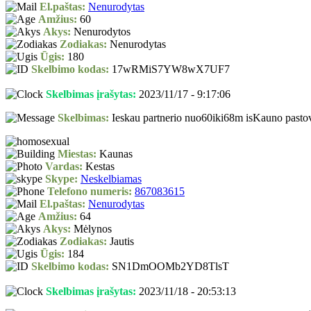
El.paštas:
Nenurodytas
Amžius:
60
Akys:
Nenurodytos
Zodiakas:
Nenurodytas
Ūgis:
180
Skelbimo kodas:
17wRMiS7YW8wX7UF7
Skelbimas įrašytas:
2023/11/17 - 9:17:06
Skelbimas:
Ieskau partnerio nuo60iki68m isKauno pastov
Miestas:
Kaunas
Vardas:
Kestas
Skype:
Neskelbiamas
Telefono numeris:
867083615
El.paštas:
Nenurodytas
Amžius:
64
Akys:
Mėlynos
Zodiakas:
Jautis
Ūgis:
184
Skelbimo kodas:
SN1DmOOMb2YD8TlsT
Skelbimas įrašytas:
2023/11/18 - 20:53:13