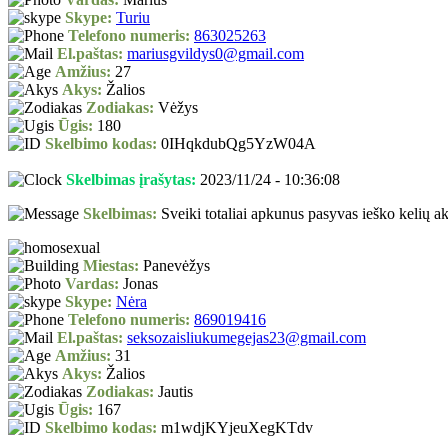
Skype:
Turiu
Telefono numeris:
863025263
El.paštas:
mariusgvildys0@gmail.com
Amžius:
27
Akys:
Žalios
Zodiakas:
Vėžys
Ūgis:
180
Skelbimo kodas:
0IHqkdubQg5YzW04A
Skelbimas įrašytas:
2023/11/24 - 10:36:08
Skelbimas:
Sveiki totaliai apkunus pasyvas ieško kelių akt
Miestas:
Panevėžys
Vardas:
Jonas
Skype:
Nėra
Telefono numeris:
869019416
El.paštas:
seksozaisliukumegejas23@gmail.com
Amžius:
31
Akys:
Žalios
Zodiakas:
Jautis
Ūgis:
167
Skelbimo kodas:
m1wdjKYjeuXegKTdv