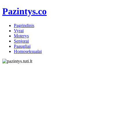
Pazintys.co
Pagrindinis
Vyrai
Moterys
Senjorai
Paaugliai
Homoseksualai