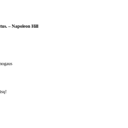
tus. – Napoleon Hill
žmogaus
ūsų!