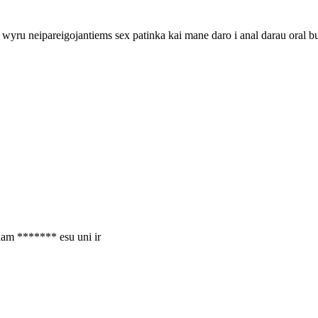
ru neipareigojantiems sex patinka kai mane daro i anal darau oral butu
iam ******* esu uni ir