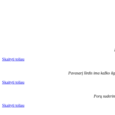
Skaityti toliau
Pavasarį širdis ima kažko ilg
Skaityti toliau
Porų suderina
Skaityti toliau