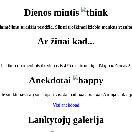
Dienos mintis
laimėjimų pradžių pradžia. Silpni troškimai įžiebia menkus rezulta
Ar žinai kad...
nstituto duomenimis tik vienas iš 475 elektroninių laiškų parašomas 
Anekdotai
ite sutikti pavasarį su nauja ir visada madinga apranga? Armija laukia j
Visi anekdotai
Lankytojų galerija