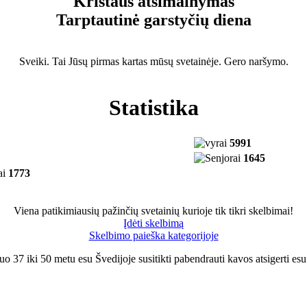
Kristaus atsimainymas
Tarptautinė garstyčių diena
Sveiki. Tai Jūsų pirmas kartas mūsų svetainėje. Gero naršymo.
Statistika
5991
1645
1773
Viena patikimiausių pažinčių svetainių kurioje tik tikri skelbimai!
Įdėti skelbimą
Skelbimo paieška kategorijoje
 37 iki 50 metu esu Švedijoje susitikti pabendrauti kavos atsigerti esu