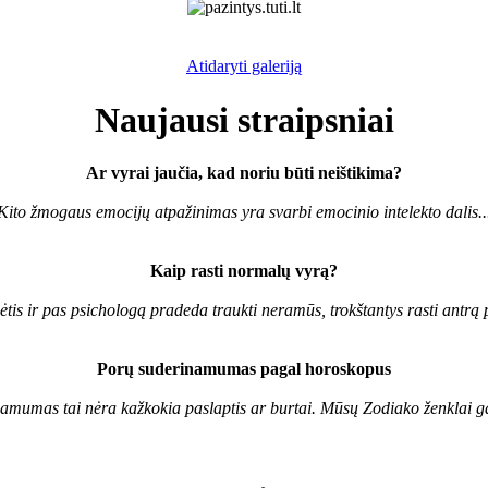
Atidaryti galeriją
Naujausi straipsniai
Ar vyrai jaučia, kad noriu būti neištikima?
Kito žmogaus emocijų atpažinimas yra svarbi emocinio intelekto dalis..
Kaip rasti normalų vyrą?
ėtis ir pas psichologą pradeda traukti neramūs, trokštantys rasti antrą pu
Porų suderinamumas pagal horoskopus
mumas tai nėra kažkokia paslaptis ar burtai. Mūsų Zodiako ženklai gali