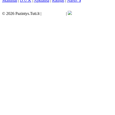
Skaitiniai
|
D.U.K
|
Apklausa
|
Radijas
|
Naršo:
5
© 2026 Pazintys.Tuti.lt |
|