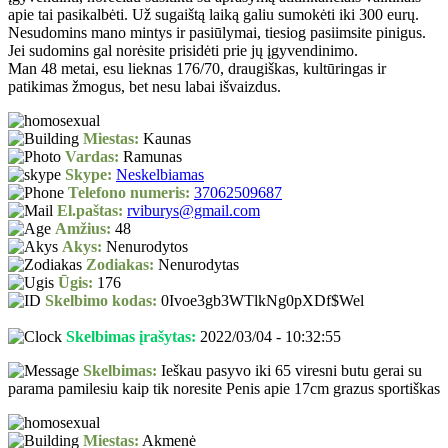
apie tai pasikalbėti. Už sugaištą laiką galiu sumokėti iki 300 eurų.
Nesudomins mano mintys ir pasiūlymai, tiesiog pasiimsite pinigus.
Jei sudomins gal norėsite prisidėti prie jų įgyvendinimo.
Man 48 metai, esu lieknas 176/70, draugiškas, kultūringas ir
patikimas žmogus, bet nesu labai išvaizdus.
Miestas:
Kaunas
Vardas:
Ramunas
Skype:
Neskelbiamas
Telefono numeris:
37062509687
El.paštas:
rviburys@gmail.com
Amžius:
48
Akys:
Nenurodytos
Zodiakas:
Nenurodytas
Ūgis:
176
Skelbimo kodas:
0Ivoe3gb3WTlkNg0pXDf$Wel
Skelbimas įrašytas:
2022/03/04 - 10:32:55
Skelbimas:
Ieškau pasyvo iki 65 viresni butu gerai su
parama pamilesiu kaip tik noresite Penis apie 17cm grazus sportiškas
Miestas:
Akmenė