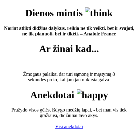
Dienos mintis
Norint atlikti didžius dalykus, reikia ne tik veikti, bet ir svajoti,
ne tik planuoti, bet ir tikėti. – Anatole France
Ar žinai kad...
Žmogaus palaikai dar turi sąmonę ir mąstymą 8
sekundes po to, kai jam jau nukirsta galva.
Anekdotai
Pražydo visos gėlės, išdygo medžių lapai, - bet man vis tiek
gražiausi, didžiuliai tavo akys.
Visi anekdotai