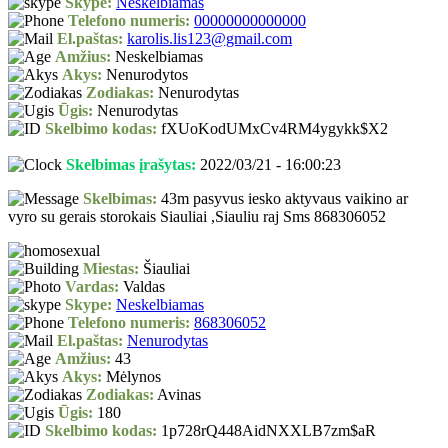
Skype:
Neskelbiamas
Telefono numeris:
00000000000000
El.paštas:
karolis.lis123@gmail.com
Amžius:
Neskelbiamas
Akys:
Nenurodytos
Zodiakas:
Nenurodytas
Ūgis:
Nenurodytas
Skelbimo kodas:
fXUoKodUMxCv4RM4ygykk$X2
Skelbimas įrašytas:
2022/03/21 - 16:00:23
Skelbimas:
43m pasyvus iesko aktyvaus vaikino ar
vyro su gerais storokais Siauliai ,Siauliu raj Sms 868306052
Miestas:
Šiauliai
Vardas:
Valdas
Skype:
Neskelbiamas
Telefono numeris:
868306052
El.paštas:
Nenurodytas
Amžius:
43
Akys:
Mėlynos
Zodiakas:
Avinas
Ūgis:
180
Skelbimo kodas:
1p728rQ448AidNXXLB7zm$aR