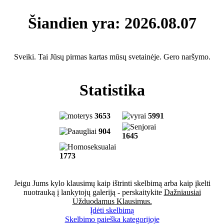
Šiandien yra: 2026.08.07
Sveiki. Tai Jūsų pirmas kartas mūsų svetainėje. Gero naršymo.
Statistika
3653
5991
904
1645
1773
Jeigu Jums kylo klausimų kaip ištrinti skelbimą arba kaip įkelti
nuotrauką į lankytojų galeriją - perskaitykite
Dažniausiai
Užduodamus Klausimus.
Įdėti skelbimą
Skelbimo paieška kategorijoje