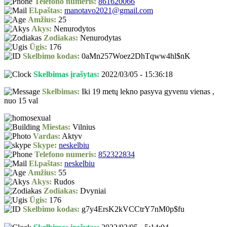
Telefono numeris:
861620066
El.paštas:
manotavo2021@gmail.com
Amžius:
25
Akys:
Nenurodytos
Zodiakas:
Nenurodytas
Ūgis:
176
Skelbimo kodas:
0aMn257Woez2DhTqww4hl$nK
Skelbimas įrašytas:
2022/03/05 - 15:36:18
Skelbimas:
Iki 19 metų lekno pasyva gyvenu vienas ,
nuo 15 val
Miestas:
Vilnius
Vardas:
Aktyv
Skype:
neskelbiu
Telefono numeris:
852322834
El.paštas:
neskelbiu
Amžius:
55
Akys:
Rudos
Zodiakas:
Dvyniai
Ūgis:
176
Skelbimo kodas:
g7y4ErsK2kVCCtrY7nM0p$fu