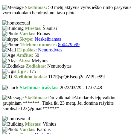
Skelbimas:
50 metų aktyvus vyras ieško rimto pasyvaus
vyro maloniam bendravimui tavo plote.
Miestas:
Šiauliai
Vardas:
Romas
Skype:
Neskelbiamas
Telefono numeris:
860479599
El.paštas:
Nenurodytas
Amžius:
50
Akys:
Mėlynos
Zodiakas:
Nenurodytas
Ūgis:
175
Skelbimo kodas:
117EjspQ6Jseqq2cbVPUc$9f
Skelbimas įrašytas:
2022/03/29 - 17:07:48
Skelbimas:
Du vaikinai ieško dar dviejų vaikinų
grupiniam *******. Tinka iki 23 metų. Jei domina rašykite
karolis.lis123@gmail*******
Miestas:
Vilnius
Vardas:
Karolis