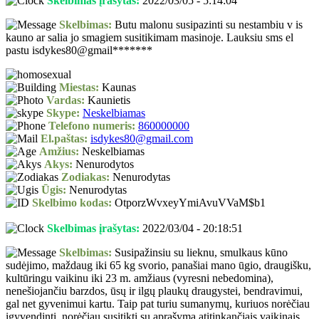
Skelbimas įrašytas:
2022/03/05 - 5:14:04
Skelbimas:
Butu malonu susipazinti su nestambiu v is
kauno ar salia jo smagiem susitikimam masinoje. Lauksiu sms el
pastu isdykes80@gmail*******
Miestas:
Kaunas
Vardas:
Kaunietis
Skype:
Neskelbiamas
Telefono numeris:
860000000
El.paštas:
isdykes80@gmail.com
Amžius:
Neskelbiamas
Akys:
Nenurodytos
Zodiakas:
Nenurodytas
Ūgis:
Nenurodytas
Skelbimo kodas:
OtporzWvxeyYmiAvuVVaM$b1
Skelbimas įrašytas:
2022/03/04 - 20:18:51
Skelbimas:
Susipažinsiu su lieknu, smulkaus kūno
sudėjimo, maždaug iki 65 kg svorio, panašiai mano ūgio, draugišku,
kultūringu vaikinu iki 23 m. amžiaus (vyresni nebedomina),
nenešiojančiu barzdos, ūsų ir ilgų plaukų draugystei, bendravimui,
gal net gyvenimui kartu. Taip pat turiu sumanymų, kuriuos norėčiau
įgyvendinti, norėčiau susitikti su aprašymą atitinkančiais vaikinais