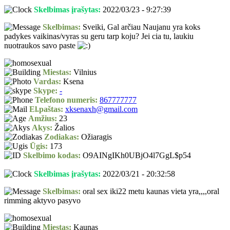
Skelbimas įrašytas:
2022/03/23 - 9:27:39
Skelbimas:
Sveiki, Gal arčiau Naujanu yra koks
padykes vaikinas/vyras su geru tarp koju? Jei cia tu, laukiu
nuotraukos savo paste
Miestas:
Vilnius
Vardas:
Ksena
Skype:
-
Telefono numeris:
867777777
El.paštas:
xksenaxh@gmail.com
Amžius:
23
Akys:
Žalios
Zodiakas:
Ožiaragis
Ūgis:
173
Skelbimo kodas:
O9AINgIKh0UBjO4l7GgL$p54
Skelbimas įrašytas:
2022/03/21 - 20:32:58
Skelbimas:
oral sex iki22 metu kaunas vieta yra,,,,oral
rimming aktyvo pasyvo
Miestas:
Kaunas