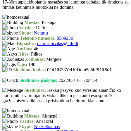
17-30m atpalaiduojantis masažas su laiminga pabaiga tik rimtiems su
rimtais ketinimais nuotokiai ne domina
Miestas:
Palanga
Vardas:
Darius
Skype:
Neturiu
Telefono numeris:
8309236
El.paštas:
dariusnorvilas@info.lt
Amžius:
46
Akys:
Pilkos
Zodiakas:
Mergelė
Ūgis:
190
Skelbimo kodas:
0OOIB33YeU0Dum5o5bPDR$d1
Skelbimas įrašytas:
2022/03/16 - 7:04:14
Skelbimas:
Ieškau pasyvo kuo viresnio žinantčio ko
nori rimti ir vairuojantis viska atliksim jusu auto esu sportiškas
gražus bisex vaikinas su prisistatimu be durnu klausimu
Miestas:
Akmenė
Vardas:
Anal oral
Skype:
Neskelbiamas