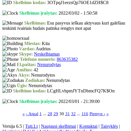
Skelbimo kodas:
3OTpqJ1eezsQp76OE1dZH$C8
Skelbimas įrašytas:
2022/03/02 - 1:50:58
Skelbimas:
Esu pasyvus ieškau aktyvaus kuri galėšiau
tenkinti ivairiais budais patinka rengtys mot apat
Miestas:
Kita
Vardas:
Audrius
Skype:
Neskelbiamas
Telefono numeris:
863635382
El.paštas:
Nenurodytas
Amžius:
42
Akys:
Nenurodytos
Zodiakas:
Nenurodytas
Ūgis:
Nenurodytas
Skelbimo kodas:
LCgHLvhpmJYTnDbmcFQ7K$On
Skelbimas įrašytas:
2022/03/01 - 21:39:00
«
‹ Atgal
1
...
28
29
30
31
32
...
116
Pirmyn ›
»
Versija 6.5 |
Tuti.Lt
|
Naujausi skelbimai
|
Kontaktai
|
Taisyklės
|