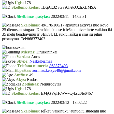
Ūgis:
178
Skelbimo kodas:
1BqAx3ZvGvs6FetcQzhXLM$A
Skelbimas įrašytas:
2022/03/11 - 14:02:31
Skelbimas:
49/178/100/17 apkūnus aktyvas nuo kovo
25 dienos atostogaus Druskininkuose ir ieško universitete vaikino iki
35 metų bendravimui ir SEKSUI.Laukiu laiškų ir sms su pilnu
pristatymu. Tel:868373403
Miestas:
Druskininkai
Vardas:
Auris
Skype:
Neskelbiamas
Telefono numeris:
868373403
El.paštas:
aurimas.kersys48@gmail.com
Amžius:
49
Akys:
Rudos
Zodiakas:
Nenurodytas
Ūgis:
178
Skelbimo kodas:
EJ4jGVqHcWwvxyksu0Ie$467
Skelbimas įrašytas:
2022/03/12 - 18:02:22
Skelbimas:
Ieškau vaikinuku jaunuoliu studentu nuo