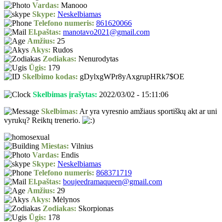
Vardas:
Manooo
Skype:
Neskelbiamas
Telefono numeris:
861620066
El.paštas:
manotavo2021@gmail.com
Amžius:
25
Akys:
Rudos
Zodiakas:
Nenurodytas
Ūgis:
179
Skelbimo kodas:
gDylxgWPr8yAxgrupHRk7$OE
Skelbimas įrašytas:
2022/03/02 - 15:11:06
Skelbimas:
Ar yra vyresnio amžiaus sportiškų akt ar uni
vyrukų? Reiktų trenerio.
Miestas:
Vilnius
Vardas:
Endis
Skype:
Neskelbiamas
Telefono numeris:
868371719
El.paštas:
boujeedramaqueen@gmail.com
Amžius:
29
Akys:
Mėlynos
Zodiakas:
Skorpionas
Ūgis:
178