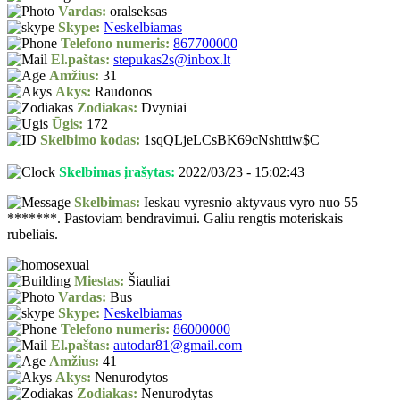
Vardas:
oralseksas
Skype:
Neskelbiamas
Telefono numeris:
867700000
El.paštas:
stepukas2s@inbox.lt
Amžius:
31
Akys:
Raudonos
Zodiakas:
Dvyniai
Ūgis:
172
Skelbimo kodas:
1sqQLjeLCsBK69cNshttiw$C
Skelbimas įrašytas:
2022/03/23 - 15:02:43
Skelbimas:
Ieskau vyresnio aktyvaus vyro nuo 55
*******. Pastoviam bendravimui. Galiu rengtis moteriskais
rubeliais.
Miestas:
Šiauliai
Vardas:
Bus
Skype:
Neskelbiamas
Telefono numeris:
86000000
El.paštas:
autodar81@gmail.com
Amžius:
41
Akys:
Nenurodytos
Zodiakas:
Nenurodytas