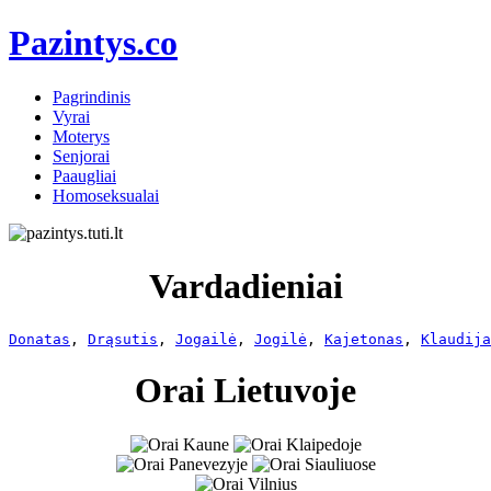
Pazintys.co
Pagrindinis
Vyrai
Moterys
Senjorai
Paaugliai
Homoseksualai
Vardadieniai
Donatas
, 
Drąsutis
, 
Jogailė
, 
Jogilė
, 
Kajetonas
, 
Klaudija
Orai Lietuvoje