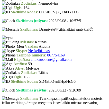
Zodiakas:
Nenurodytas
Ūgis:
164
Skelbimo kodas:
6FC4EEVj3QEbFGTTG
Skelbimas įrašytas:
2023/09/08 - 10:57:51
Skelbimas:
Draugystė💛,ilgalaikiai santykiai😉
Miestas:
Kaunas
Vardas:
Aldona
Skype:
Neskelbiamas
Telefono numeris:
867754169
El.paštas:
a.lukauskiene@gmail.com
Amžius:
59
Akys:
Mėlynos
Zodiakas:
Liūtas
Ūgis:
165
Skelbimo kodas:
SD4BTOvnlfHpd4cG5
Skelbimas įrašytas:
2023/08/22 - 9:26:09
Skelbimas:
Tvarkinga,simpatiška,jaunatviška moteris
ieško tvarkingo draugo mėgautis laisvalaikiu.miestas nesvarbu,