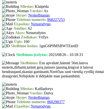
Miestas:
Klaipėda
Vardas:
As
Skype:
Neskelbiamas
Telefono numeris:
868227253
El.paštas:
Nenurodytas
Amžius:
62
Akys:
Nenurodytos
Zodiakas:
Vėžys
Ūgis:
160
Skelbimo kodas:
1guG6P9MSBWTEtedD
Skelbimas įrašytas:
2023/08/26 - 10:18:33
Skelbimas:
Esu apvalutė,fainutė 56m.laisva
moteris,dirbanti,turinti gerą jumoro jausmą,lengvai ir laisvai
bendraujanti,skaniai gaminanti.Norėčiau rasti vienišą vyriškį rimtai
draugystei.Nebijokite ir išdrįskite man paskambinti.
Miestas:
Kaišiadorys
Vardas:
Daiva
Skype:
Neskelbiamas
Telefono numeris:
860298377
El.paštas:
Nenurodytas