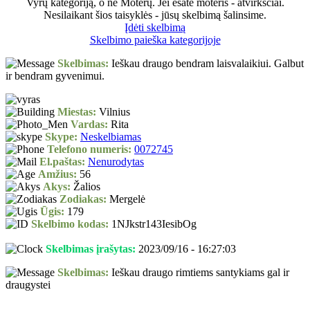
Vyrų kategoriją, o ne Moterų. Jei esate moteris - atvirkščiai.
Nesilaikant šios taisyklės - jūsų skelbimą šalinsime.
Įdėti skelbimą
Skelbimo paieška kategorijoje
Skelbimas:
Ieškau draugo bendram laisvalaikiui. Galbut
ir bendram gyvenimui.
Miestas:
Vilnius
Vardas:
Rita
Skype:
Neskelbiamas
Telefono numeris:
0072745
El.paštas:
Nenurodytas
Amžius:
56
Akys:
Žalios
Zodiakas:
Mergelė
Ūgis:
179
Skelbimo kodas:
1NJkstr143IesibOg
Skelbimas įrašytas:
2023/09/16 - 16:27:03
Skelbimas:
Ieškau draugo rimtiems santykiams gal ir
draugystei