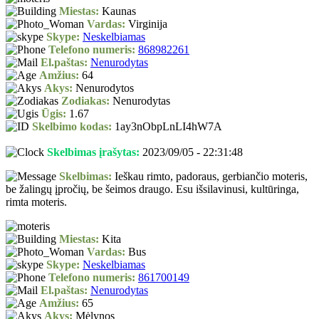
Miestas:
Kaunas
Vardas:
Virginija
Skype:
Neskelbiamas
Telefono numeris:
868982261
El.paštas:
Nenurodytas
Amžius:
64
Akys:
Nenurodytos
Zodiakas:
Nenurodytas
Ūgis:
1.67
Skelbimo kodas:
1ay3nObpLnLI4hW7A
Skelbimas įrašytas:
2023/09/05 - 22:31:48
Skelbimas:
Ieškau rimto, padoraus, gerbiančio moteris,
be žalingų įpročių, be šeimos draugo. Esu išsilavinusi, kultūringa,
rimta moteris.
Miestas:
Kita
Vardas:
Bus
Skype:
Neskelbiamas
Telefono numeris:
861700149
El.paštas:
Nenurodytas
Amžius:
65
Akys:
Mėlynos