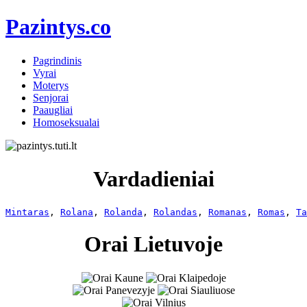
Pazintys.co
Pagrindinis
Vyrai
Moterys
Senjorai
Paaugliai
Homoseksualai
Vardadieniai
Mintaras
, 
Rolana
, 
Rolanda
, 
Rolandas
, 
Romanas
, 
Romas
, 
Ta
Orai Lietuvoje