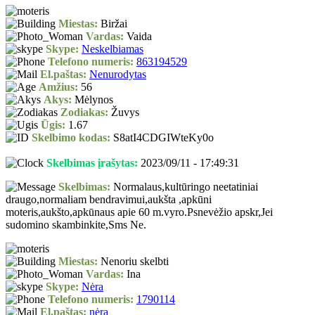
Miestas:
Biržai
Vardas:
Vaida
Skype:
Neskelbiamas
Telefono numeris:
863194529
El.paštas:
Nenurodytas
Amžius:
56
Akys:
Mėlynos
Zodiakas:
Žuvys
Ūgis:
1.67
Skelbimo kodas:
S8atI4CDGIWteKy0o
Skelbimas įrašytas:
2023/09/11 - 17:49:31
Skelbimas:
Normalaus,kultūringo neetatiniai
draugo,normaliam bendravimui,aukšta ,apkūni
moteris,aukšto,apkūnaus apie 60 m.vyro.Psnevėžio apskr,Jei
sudomino skambinkite,Sms Ne.
Miestas:
Nenoriu skelbti
Vardas:
Ina
Skype:
Nėra
Telefono numeris:
1790114
El.paštas:
nėra