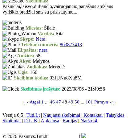
Skelbimas:
Pažinčiai,laisvo,dirbančio,vairuojancio,panašaus amžiaus
vyriškio,pradžiai sms,su prisistatymu...
Miestas:
Šilalė
Vardas:
Rita
Skype:
Nera
Telefono numeris:
863873413
El.paštas:
nera
Amžius:
58
Akys:
Mėlynos
Zodiakas:
Mergelė
Ūgis:
166
Skelbimo kodas:
03JUNn8Xu8M
Skelbimas įrašytas:
2023/08/06 - 21:49:56
«
‹ Atgal
1
...
46
47
48
49
50
...
161
Pirmyn ›
»
Versija 6.5 |
Tuti.Lt
|
Naujausi skelbimai
|
Kontaktai
|
Taisyklės
|
Skaitiniai
|
D.U.K
|
Apklausa
|
Radijas
|
Naršo:
4
© 2026 Pazintys.Tuti.lt |
|