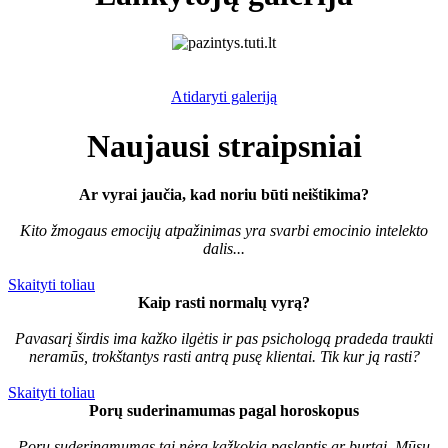
Atidaryti galeriją
Naujausi straipsniai
Ar vyrai jaučia, kad noriu būti neištikima?
Kito žmogaus emocijų atpažinimas yra svarbi emocinio intelekto
dalis...
Skaityti toliau
Kaip rasti normalų vyrą?
Pavasarį širdis ima kažko ilgėtis ir pas psichologą pradeda traukti
neramūs, trokštantys rasti antrą pusę klientai. Tik kur ją rasti?
Skaityti toliau
Porų suderinamumas pagal horoskopus
Porų suderinamumas tai nėra kažkokia paslaptis ar burtai. Mūsų