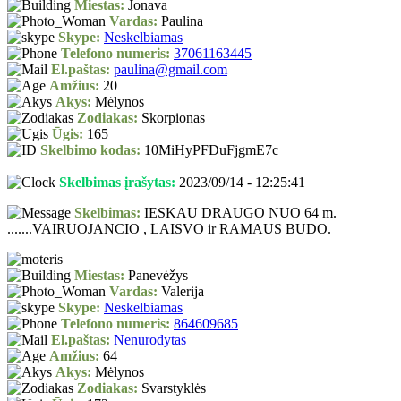
Miestas:
Jonava
Vardas:
Paulina
Skype:
Neskelbiamas
Telefono numeris:
37061163445
El.paštas:
paulina@gmail.com
Amžius:
20
Akys:
Mėlynos
Zodiakas:
Skorpionas
Ūgis:
165
Skelbimo kodas:
10MiHyPFDuFjgmE7c
Skelbimas įrašytas:
2023/09/14 - 12:25:41
Skelbimas:
IESKAU DRAUGO NUO 64 m.
.......VAIRUOJANCIO , LAISVO ir RAMAUS BUDO.
Miestas:
Panevėžys
Vardas:
Valerija
Skype:
Neskelbiamas
Telefono numeris:
864609685
El.paštas:
Nenurodytas
Amžius:
64
Akys:
Mėlynos
Zodiakas:
Svarstyklės