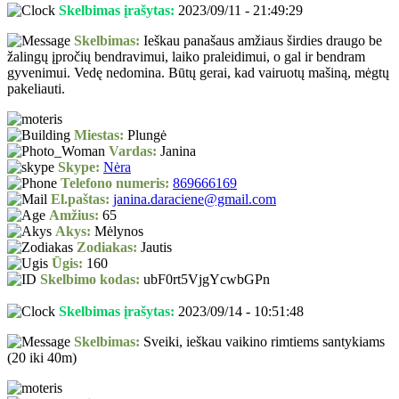
Skelbimas įrašytas:
2023/09/11 - 21:49:29
Skelbimas:
Ieškau panašaus amžiaus širdies draugo be
žalingų įpročių bendravimui, laiko praleidimui, o gal ir bendram
gyvenimui. Vedę nedomina. Būtų gerai, kad vairuotų mašiną, mėgtų
pakeliauti.
Miestas:
Plungė
Vardas:
Janina
Skype:
Nėra
Telefono numeris:
869666169
El.paštas:
janina.daraciene@gmail.com
Amžius:
65
Akys:
Mėlynos
Zodiakas:
Jautis
Ūgis:
160
Skelbimo kodas:
ubF0rt5VjgYcwbGPn
Skelbimas įrašytas:
2023/09/14 - 10:51:48
Skelbimas:
Sveiki, ieškau vaikino rimtiems santykiams
(20 iki 40m)