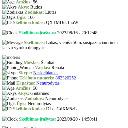
Amžius:
56
Akys:
Rudos
Zodiakas:
Liūtas
Ūgis:
166
Skelbimo kodas:
QXTMDiL1uoW
Skelbimas įrašytas:
2023/08/16 - 20:12:48
Skelbimas:
Labas, vieniša 56m, susipazinciau rimtu
laisvu vyruku draugystei.
Miestas:
Šiauliai
Vardas:
Renata
Skype:
Neskelbiamas
Telefono numeris:
862320252
El.paštas:
Nenurodytas
Amžius:
56
Akys:
Gintarinės
Zodiakas:
Nenurodytas
Ūgis:
Nenurodytas
Skelbimo kodas:
DLqaGdXM5zL
Skelbimas įrašytas:
2023/08/20 - 14:50:41