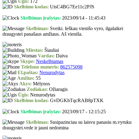
Ūgis:
172
Skelbimo kodas:
UisC4BG7Ee11c2PJS
Skelbimas įrašytas:
2023/09/14 - 11:45:43
Skelbimas:
Sveiki. Ieškau vienišo vyro, ilgalaikei
draugystei panašaus amžiaus. Aš vieniša.
Miestas:
Šiauliai
Vardas:
Daiva
Skype:
Neskelbiamas
Telefono numeris:
862575098
El.paštas:
Nenurodytas
Amžius:
55
Akys:
Mėlynos
Zodiakas:
Ožiaragis
Ūgis:
Nenurodytas
Skelbimo kodas:
GvDGKhTqcRAB8pTXK
Skelbimas įrašytas:
2023/09/17 - 12:15:25
Skelbimas:
Susipazinciau su laisvu panasiu m.vyruku
draugystei.vede ir jauni nedomina