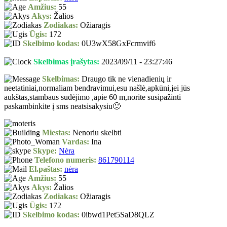
Amžius:
55
Akys:
Žalios
Zodiakas:
Ožiaragis
Ūgis:
172
Skelbimo kodas:
0U3wX58GxFcrmvif6
Skelbimas įrašytas:
2023/09/11 - 23:27:46
Skelbimas:
Draugo tik ne vienadienių ir
neetatiniai,normaliam bendravimui,esu našlė,apkūni,jei jūs
aukštas,stambaus sudėjimo ,apie 60 m,norite susipažinti
paskambinkite į sms neatsisakysiu🙂
Miestas:
Nenoriu skelbti
Vardas:
Ina
Skype:
Nėra
Telefono numeris:
861790114
El.paštas:
nėra
Amžius:
55
Akys:
Žalios
Zodiakas:
Ožiaragis
Ūgis:
172
Skelbimo kodas:
0ibwd1Pet5SaD8QLZ