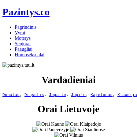
Pazintys.co
Pagrindinis
Vyrai
Moterys
Senjorai
Paaugliai
Homoseksualai
Vardadieniai
Donatas
, 
Drąsutis
, 
Jogailė
, 
Jogilė
, 
Kajetonas
, 
Klaudija
Orai Lietuvoje