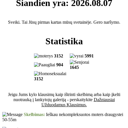
Šiandien yra: 2026.08.07
Sveiki. Tai Jūsų pirmas kartas mūsų svetainėje. Gero naršymo.
Statistika
3152
5991
904
1645
3152
Jeigu Jums kylo klausimų kaip ištrinti skelbimą arba kaip įkelti
nuotrauką į lankytojų galeriją - perskaitykite
Dažniausiai
Užduodamus Klausimus.
Skelbimas:
Ieškau nekompleksuotos moters draugystei
50-55m