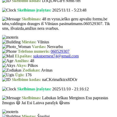
Skelbimo kodas:
D3QLWGIrYNr8b7fei
Skelbimas įrašytas:
2025/11/11 - 5:23:48
Skelbimas:
48 m vyras,ieško geru apvaliu formu,be
tabu,valdingos drauges iš Vilniaus pasimatimams.060529307. Tik
sms, išvaizda,amžius nera svarbus.
Miestas:
Vilnius
Vardas:
Nesvarbu
Telefono numeris:
060529307
El.paštas:
sukstoernest74@gmail.com
Amžius:
48
Akys:
Pilkos
Zodiakas:
Avinas
Ūgis:
176
Skelbimo kodas:
naCKrimafktzx8DOr
Skelbimas įrašytas:
2025/11/10 - 21:16:12
Skelbimas:
Labukas Ieškau Merginos Esu paprastas
žmogus 😃 Jai Esi Laisva parašyk 😃sms
Miestas:
Šiauliai