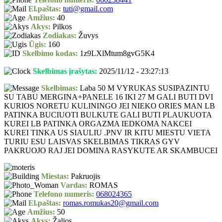
El.paštas:
tuti@gmail.com
Amžius:
40
Akys:
Pilkos
Zodiakas:
Žuvys
Ūgis:
160
Skelbimo kodas:
1z9LXlMtum8gvG5K4
Skelbimas įrašytas:
2025/11/12 - 23:27:13
Skelbimas:
Laba 50 M VYRUKAS SUSIPAZINTU
SU TABU MERGINA+PANELE 16 IKI 27 M GALI BUTI DVI
KURIOS NORETU KULININGO JEI NIEKO ORIES MAN LB
PATINKA BUCIUOTI BULKUTE GALI BUTI PLAUKUOTA
KUREI LB PATINKA ORGAZMA IEDKOMA NAKCEI
KUREI TINKA US SIAULIU .PNV IR KITU MIESTU VIETA
TURIU ESU LAISVAS SKELBIMAS TIKRAS GYV
PAKRUOJO RAJ JEI DOMINA RASYKUTE AR SKAMBUCEI
Miestas:
Pakruojis
Vardas:
ROMAS
Telefono numeris:
068024365
El.paštas:
romas.romukas20@gmail.com
Amžius:
50
Akys:
Žalios