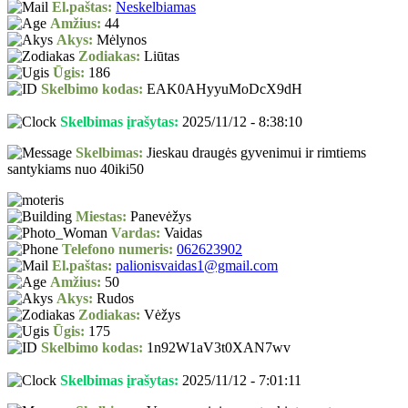
El.paštas:
Neskelbiamas
Amžius:
44
Akys:
Mėlynos
Zodiakas:
Liūtas
Ūgis:
186
Skelbimo kodas:
EAK0AHyyuMoDcX9dH
Skelbimas įrašytas:
2025/11/12 - 8:38:10
Skelbimas:
Jieskau draugės gyvenimui ir rimtiems
santykiams nuo 40iki50
Miestas:
Panevėžys
Vardas:
Vaidas
Telefono numeris:
062623902
El.paštas:
palionisvaidas1@gmail.com
Amžius:
50
Akys:
Rudos
Zodiakas:
Vėžys
Ūgis:
175
Skelbimo kodas:
1n92W1aV3t0XAN7wv
Skelbimas įrašytas:
2025/11/12 - 7:01:11