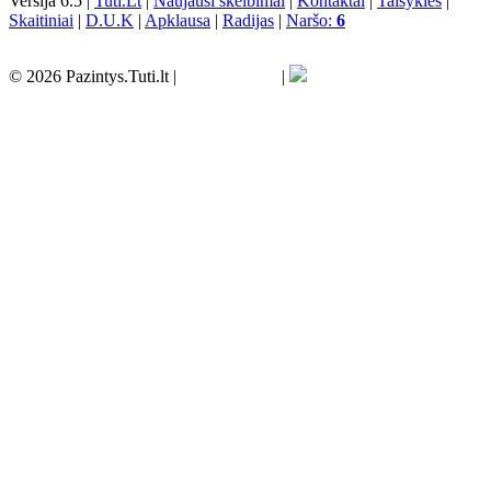
Versija 6.5 |
Tuti.Lt
|
Naujausi skelbimai
|
Kontaktai
|
Taisyklės
|
Skaitiniai
|
D.U.K
|
Apklausa
|
Radijas
|
Naršo:
6
© 2026 Pazintys.Tuti.lt |
|