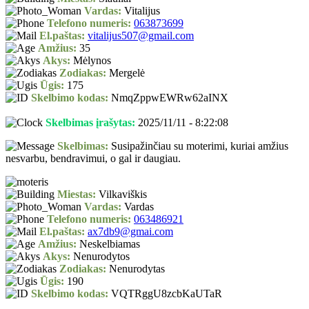
Vardas:
Vitalijus
Telefono numeris:
063873699
El.paštas:
vitalijus507@gmail.com
Amžius:
35
Akys:
Mėlynos
Zodiakas:
Mergelė
Ūgis:
175
Skelbimo kodas:
NmqZppwEWRw62aINX
Skelbimas įrašytas:
2025/11/11 - 8:22:08
Skelbimas:
Susipažinčiau su moterimi, kuriai amžius
nesvarbu, bendravimui, o gal ir daugiau.
Miestas:
Vilkaviškis
Vardas:
Vardas
Telefono numeris:
063486921
El.paštas:
ax7db9@gmai.com
Amžius:
Neskelbiamas
Akys:
Nenurodytos
Zodiakas:
Nenurodytas
Ūgis:
190
Skelbimo kodas:
VQTRggU8zcbKaUTaR