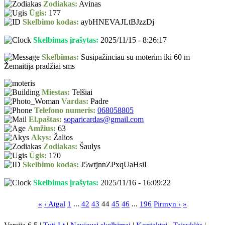
Zodiakas:
Avinas
Ūgis:
177
Skelbimo kodas:
aybHNEVAJLtBJzzDj
Skelbimas įrašytas:
2025/11/15 - 8:26:17
Skelbimas:
Susipažinciau su moterim iki 60 m
Žemaitija pradžiai sms
Miestas:
Telšiai
Vardas:
Padre
Telefono numeris:
068058805
El.paštas:
soparicardas@gmail.com
Amžius:
63
Akys:
Žalios
Zodiakas:
Šaulys
Ūgis:
170
Skelbimo kodas:
J5wtjnnZPxqUaHsiI
Skelbimas įrašytas:
2025/11/16 - 16:09:22
«
‹ Atgal
1
...
42
43
44
45
46
...
196
Pirmyn ›
»