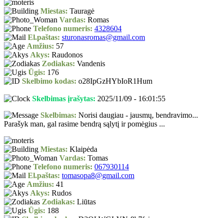
Miestas:
Tauragė
Vardas:
Romas
Telefono numeris:
4328604
El.paštas:
sturonasromas@gmail.com
Amžius:
57
Akys:
Raudonos
Zodiakas:
Vandenis
Ūgis:
176
Skelbimo kodas:
o28IpGzHYbIoR1Hum
Skelbimas įrašytas:
2025/11/09 - 16:01:55
Skelbimas:
Norisi daugiau - jausmų, bendravimo...
Parašyk man, gal rasime bendrą sąlytį ir pomėgius ...
Miestas:
Klaipėda
Vardas:
Tomas
Telefono numeris:
067930114
El.paštas:
tomasopa8@gmail.com
Amžius:
41
Akys:
Rudos
Zodiakas:
Liūtas
Ūgis:
188