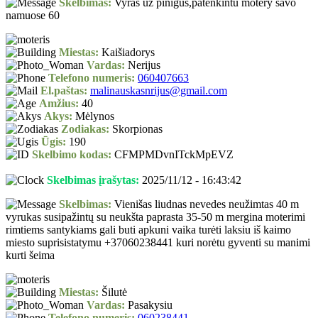
Skelbimas:
Vyras uz pinigus,patenkintu motery savo
namuose 60
Miestas:
Kaišiadorys
Vardas:
Nerijus
Telefono numeris:
060407663
El.paštas:
malinauskasnrijus@gmail.com
Amžius:
40
Akys:
Mėlynos
Zodiakas:
Skorpionas
Ūgis:
190
Skelbimo kodas:
CFMPMDvnITckMpEVZ
Skelbimas įrašytas:
2025/11/12 - 16:43:42
Skelbimas:
Vienišas liudnas nevedes neužimtas 40 m
vyrukas susipažintų su neukšta paprasta 35-50 m mergina moterimi
rimtiems santykiams gali buti apkuni vaika turėti laksiu iš kaimo
miesto suprisistatymu +37060238441 kuri norėtu gyventi su manimi
kurti šeima
Miestas:
Šilutė
Vardas:
Pasakysiu
Telefono numeris:
060238441