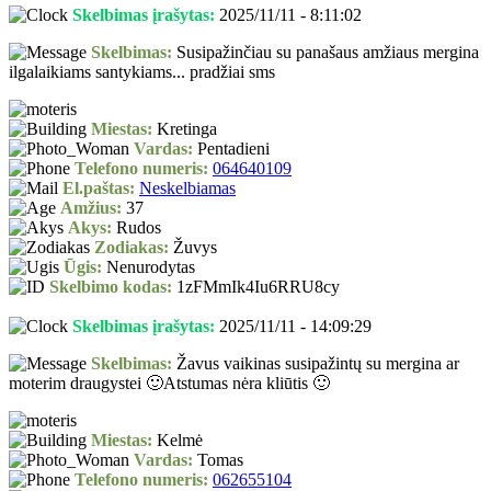
Skelbimas įrašytas:
2025/11/11 - 8:11:02
Skelbimas:
Susipažinčiau su panašaus amžiaus mergina
ilgalaikiams santykiams... pradžiai sms
Miestas:
Kretinga
Vardas:
Pentadieni
Telefono numeris:
064640109
El.paštas:
Neskelbiamas
Amžius:
37
Akys:
Rudos
Zodiakas:
Žuvys
Ūgis:
Nenurodytas
Skelbimo kodas:
1zFMmIk4Iu6RRU8cy
Skelbimas įrašytas:
2025/11/11 - 14:09:29
Skelbimas:
Žavus vaikinas susipažintų su mergina ar
moterim draugystei 🙂Atstumas nėra kliūtis 🙂
Miestas:
Kelmė
Vardas:
Tomas
Telefono numeris:
062655104