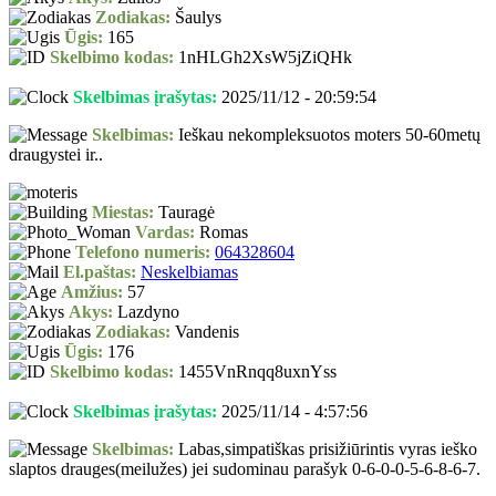
Zodiakas:
Šaulys
Ūgis:
165
Skelbimo kodas:
1nHLGh2XsW5jZiQHk
Skelbimas įrašytas:
2025/11/12 - 20:59:54
Skelbimas:
Ieškau nekompleksuotos moters 50-60metų
draugystei ir..
Miestas:
Tauragė
Vardas:
Romas
Telefono numeris:
064328604
El.paštas:
Neskelbiamas
Amžius:
57
Akys:
Lazdyno
Zodiakas:
Vandenis
Ūgis:
176
Skelbimo kodas:
1455VnRnqq8uxnYss
Skelbimas įrašytas:
2025/11/14 - 4:57:56
Skelbimas:
Labas,simpatiškas prisižiūrintis vyras ieško
slaptos drauges(meilužes) jei sudominau parašyk 0-6-0-0-5-6-8-6-7.