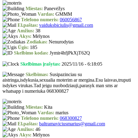
Miestas:
Panevėžys
Vardas:
GMMM
Telefono numeris:
060056867
El.paštas:
vaiduksbiciulis@gmail.com
Amžius:
38
Akys:
Mėlynos
Zodiakas:
Nenurodytas
Ūgis:
185
Skelbimo kodas:
Jymir4hfjPkXjT62Q
Skelbimas įrašytas:
2025/11/16 - 6:18:05
Skelbimas:
Susipazinciau su
aistringa,isdykusia,sexualia moterim ar mergina.Esu laisvas,truputi
isdykes virukas.Tad jeigu nuobodziauji,parasyk man sms ar
whatsapp i numeriuka 068300827
Miestas:
Kita
Vardas:
marius
Telefono numeris:
068300827
El.paštas:
baltramaviciusmarius@gmail.com
Amžius:
46
Akys:
Mėlynos