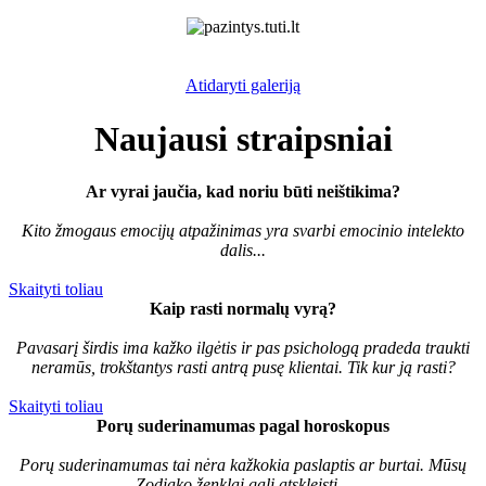
Atidaryti galeriją
Naujausi straipsniai
Ar vyrai jaučia, kad noriu būti neištikima?
Kito žmogaus emocijų atpažinimas yra svarbi emocinio intelekto
dalis...
Skaityti toliau
Kaip rasti normalų vyrą?
Pavasarį širdis ima kažko ilgėtis ir pas psichologą pradeda traukti
neramūs, trokštantys rasti antrą pusę klientai. Tik kur ją rasti?
Skaityti toliau
Porų suderinamumas pagal horoskopus
Porų suderinamumas tai nėra kažkokia paslaptis ar burtai. Mūsų
Zodiako ženklai gali atskleisti...