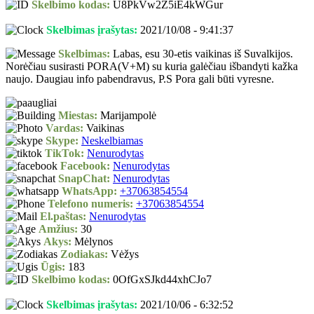
Skelbimo kodas:
U8PkVw2Z5iE4kWGur
Skelbimas įrašytas:
2021/10/08 - 9:41:37
Skelbimas:
Labas, esu 30-etis vaikinas iš Suvalkijos.
Norėčiau susirasti PORA(V+M) su kuria galėčiau išbandyti kažka
naujo. Daugiau info pabendravus, P.S Pora gali būti vyresne.
Miestas:
Marijampolė
Vardas:
Vaikinas
Skype:
Neskelbiamas
TikTok:
Nenurodytas
Facebook:
Nenurodytas
SnapChat:
Nenurodytas
WhatsApp:
+37063854554
Telefono numeris:
+37063854554
El.paštas:
Nenurodytas
Amžius:
30
Akys:
Mėlynos
Zodiakas:
Vėžys
Ūgis:
183
Skelbimo kodas:
0OfGxSJkd44xhCJo7
Skelbimas įrašytas:
2021/10/06 - 6:32:52