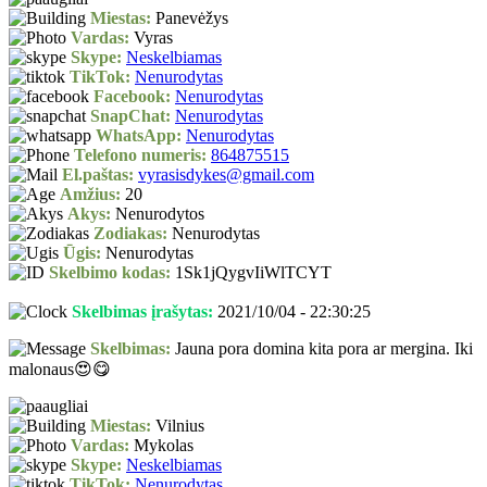
Miestas:
Panevėžys
Vardas:
Vyras
Skype:
Neskelbiamas
TikTok:
Nenurodytas
Facebook:
Nenurodytas
SnapChat:
Nenurodytas
WhatsApp:
Nenurodytas
Telefono numeris:
864875515
El.paštas:
vyrasisdykes@gmail.com
Amžius:
20
Akys:
Nenurodytos
Zodiakas:
Nenurodytas
Ūgis:
Nenurodytas
Skelbimo kodas:
1Sk1jQygvIiWlTCYT
Skelbimas įrašytas:
2021/10/04 - 22:30:25
Skelbimas:
Jauna pora domina kita pora ar mergina. Iki
malonaus😍😋
Miestas:
Vilnius
Vardas:
Mykolas
Skype:
Neskelbiamas
TikTok:
Nenurodytas