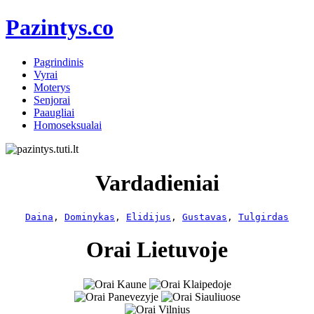
Pazintys.co
Pagrindinis
Vyrai
Moterys
Senjorai
Paaugliai
Homoseksualai
Vardadieniai
Daina
, 
Dominykas
, 
Elidijus
, 
Gustavas
, 
Tulgirdas
Orai Lietuvoje