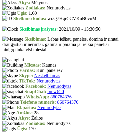
Akys:
Mėlynos
Zodiakas:
Nenurodytas
Ūgis:
1.60
Skelbimo kodas:
woQ7Hqe5CVKaB6vuM
Skelbimas įrašytas:
2021/10/09 - 13:30:50
Skelbimas:
Labas ieškau panelės, domina ir rimtai
draugystiai ir nerimtai, galima ir parama jai reikia paneliai
pinigų.tinka visi miestai
Miestas:
Kaunas
Vardas:
Kur--panelės?
Skype:
Neskelbiamas
TikTok:
Nenurodytas
Facebook:
Nenurodytas
SnapChat:
bmw650
WhatsApp:
860764376
Telefono numeris:
860764376
El.paštas:
Nenurodytas
Amžius:
28
Akys:
Žalios
Zodiakas:
Nenurodytas
Ūgis:
170