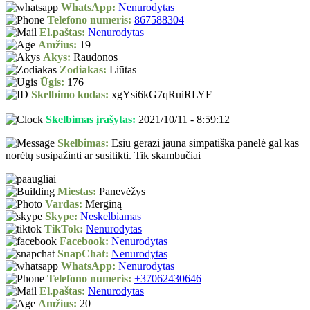
WhatsApp:
Nenurodytas
Telefono numeris:
867588304
El.paštas:
Nenurodytas
Amžius:
19
Akys:
Raudonos
Zodiakas:
Liūtas
Ūgis:
176
Skelbimo kodas:
xgYsi6kG7qRuiRLYF
Skelbimas įrašytas:
2021/10/11 - 8:59:12
Skelbimas:
Esiu gerazi jauna simpatiška panelė gal kas
norėtų susipažinti ar susitikti. Tik skambučiai
Miestas:
Panevėžys
Vardas:
Merginą
Skype:
Neskelbiamas
TikTok:
Nenurodytas
Facebook:
Nenurodytas
SnapChat:
Nenurodytas
WhatsApp:
Nenurodytas
Telefono numeris:
+37062430646
El.paštas:
Nenurodytas
Amžius:
20