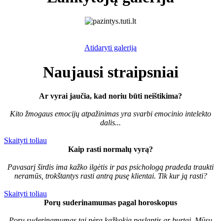
Atidaryti galeriją
Naujausi straipsniai
Ar vyrai jaučia, kad noriu būti neištikima?
Kito žmogaus emocijų atpažinimas yra svarbi emocinio intelekto
dalis...
Skaityti toliau
Kaip rasti normalų vyrą?
Pavasarį širdis ima kažko ilgėtis ir pas psichologą pradeda traukti
neramūs, trokštantys rasti antrą pusę klientai. Tik kur ją rasti?
Skaityti toliau
Porų suderinamumas pagal horoskopus
Porų suderinamumas tai nėra kažkokia paslaptis ar burtai. Mūsų