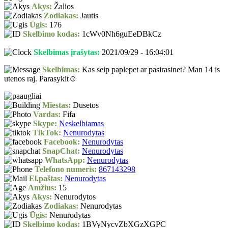
Akys:
Žalios
Zodiakas:
Jautis
Ūgis:
176
Skelbimo kodas:
1cWv0Nh6guEeDBkCz
Skelbimas įrašytas:
2021/09/29 - 16:04:01
Skelbimas:
Kas seip paplepet ar pasirasinet? Man 14 is
utenos raj. Parasykit☺
Miestas:
Dusetos
Vardas:
Fifa
Skype:
Neskelbiamas
TikTok:
Nenurodytas
Facebook:
Nenurodytas
SnapChat:
Nenurodytas
WhatsApp:
Nenurodytas
Telefono numeris:
867143298
El.paštas:
Nenurodytas
Amžius:
15
Akys:
Nenurodytos
Zodiakas:
Nenurodytas
Ūgis:
Nenurodytas
Skelbimo kodas:
1BVyNycvZbXGzXGPC