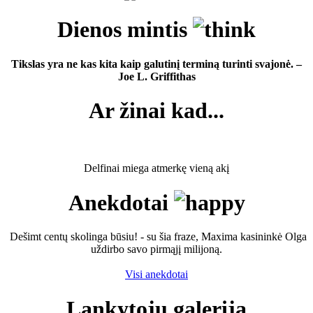
Dienos mintis
Tikslas yra ne kas kita kaip galutinį terminą turinti svajonė. –
Joe L. Griffithas
Ar žinai kad...
Delfinai miega atmerkę vieną akį
Anekdotai
Dešimt centų skolinga būsiu! - su šia fraze, Maxima kasininkė Olga
uždirbo savo pirmąjį milijoną.
Visi anekdotai
Lankytojų galerija