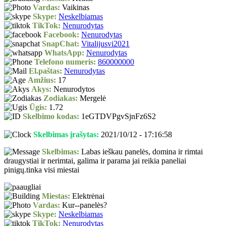
Vardas:
Vaikinas
Skype:
Neskelbiamas
TikTok:
Nenurodytas
Facebook:
Nenurodytas
SnapChat:
Vitalijusvi2021
WhatsApp:
Nenurodytas
Telefono numeris:
860000000
El.paštas:
Nenurodytas
Amžius:
17
Akys:
Nenurodytos
Zodiakas:
Mergelė
Ūgis:
1.72
Skelbimo kodas:
1eGTDVPgvSjnFz6S2
Skelbimas įrašytas:
2021/10/12 - 17:16:58
Skelbimas:
Labas ieškau panelės, domina ir rimtai
draugystiai ir nerimtai, galima ir parama jai reikia paneliai
pinigų.tinka visi miestai
Miestas:
Elektrėnai
Vardas:
Kur--panelės?
Skype:
Neskelbiamas
TikTok:
Nenurodytas