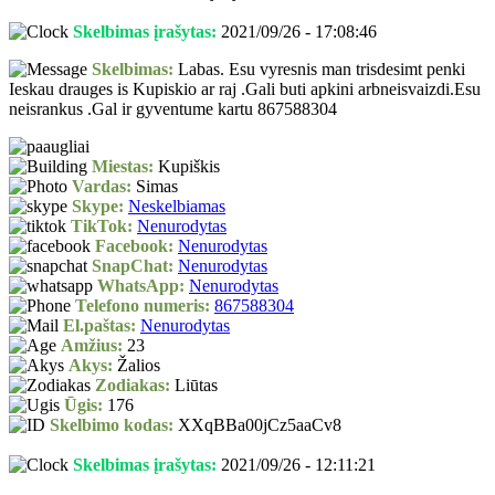
Skelbimas įrašytas:
2021/09/26 - 17:08:46
Skelbimas:
Labas. Esu vyresnis man trisdesimt penki
Ieskau drauges is Kupiskio ar raj .Gali buti apkini arbneisvaizdi.Esu
neisrankus .Gal ir gyventume kartu 867588304
Miestas:
Kupiškis
Vardas:
Simas
Skype:
Neskelbiamas
TikTok:
Nenurodytas
Facebook:
Nenurodytas
SnapChat:
Nenurodytas
WhatsApp:
Nenurodytas
Telefono numeris:
867588304
El.paštas:
Nenurodytas
Amžius:
23
Akys:
Žalios
Zodiakas:
Liūtas
Ūgis:
176
Skelbimo kodas:
XXqBBa00jCz5aaCv8
Skelbimas įrašytas:
2021/09/26 - 12:11:21