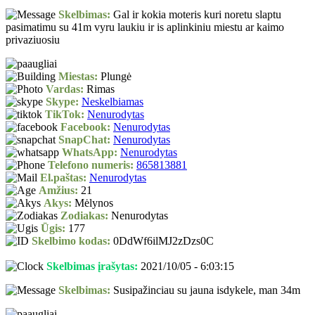
Skelbimas:
Gal ir kokia moteris kuri noretu slaptu
pasimatimu su 41m vyru laukiu ir is aplinkiniu miestu ar kaimo
privaziuosiu
Miestas:
Plungė
Vardas:
Rimas
Skype:
Neskelbiamas
TikTok:
Nenurodytas
Facebook:
Nenurodytas
SnapChat:
Nenurodytas
WhatsApp:
Nenurodytas
Telefono numeris:
865813881
El.paštas:
Nenurodytas
Amžius:
21
Akys:
Mėlynos
Zodiakas:
Nenurodytas
Ūgis:
177
Skelbimo kodas:
0DdWf6ilMJ2zDzs0C
Skelbimas įrašytas:
2021/10/05 - 6:03:15
Skelbimas:
Susipažinciau su jauna isdykele, man 34m