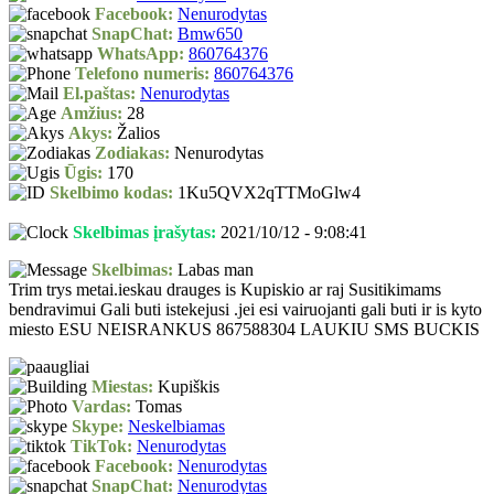
Facebook:
Nenurodytas
SnapChat:
Bmw650
WhatsApp:
860764376
Telefono numeris:
860764376
El.paštas:
Nenurodytas
Amžius:
28
Akys:
Žalios
Zodiakas:
Nenurodytas
Ūgis:
170
Skelbimo kodas:
1Ku5QVX2qTTMoGlw4
Skelbimas įrašytas:
2021/10/12 - 9:08:41
Skelbimas:
Labas man
Trim trys metai.ieskau drauges is Kupiskio ar raj Susitikimams
bendravimui Gali buti istekejusi .jei esi vairuojanti gali buti ir is kyto
miesto ESU NEISRANKUS 867588304 LAUKIU SMS BUCKIS
Miestas:
Kupiškis
Vardas:
Tomas
Skype:
Neskelbiamas
TikTok:
Nenurodytas
Facebook:
Nenurodytas
SnapChat:
Nenurodytas