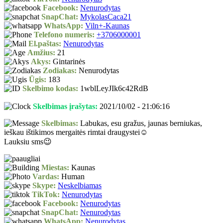
Facebook:
Nenurodytas
SnapChat:
MykolasCaca21
WhatsApp:
Viln+-Kaunas
Telefono numeris:
+3706000001
El.paštas:
Nenurodytas
Amžius:
21
Akys:
Gintarinės
Zodiakas:
Nenurodytas
Ūgis:
183
Skelbimo kodas:
1wblLeyJIk6c42RdB
Skelbimas įrašytas:
2021/10/02 - 21:06:16
Skelbimas:
Labukas, esu gražus, jaunas berniukas,
ieškau ištikimos mergaitės rimtai draugystei☺️
Lauksiu sms😉
Miestas:
Kaunas
Vardas:
Human
Skype:
Neskelbiamas
TikTok:
Nenurodytas
Facebook:
Nenurodytas
SnapChat:
Nenurodytas
WhatsApp:
Nenurodytas