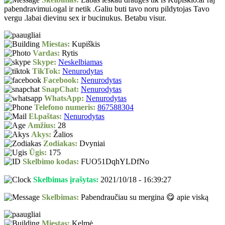
pabendravimui.ogal ir netik .Galiu buti tavo noru pildytojas Tavo
vergu .labai dievinu sex ir bucinukus. Betabu visur.
Miestas:
Kupiškis
Vardas:
Rytis
Skype:
Neskelbiamas
TikTok:
Nenurodytas
Facebook:
Nenurodytas
SnapChat:
Nenurodytas
WhatsApp:
Nenurodytas
Telefono numeris:
867588304
El.paštas:
Nenurodytas
Amžius:
28
Akys:
Žalios
Zodiakas:
Dvyniai
Ūgis:
175
Skelbimo kodas:
FUO51DqhYLDfNo
Skelbimas įrašytas:
2021/10/18 - 16:39:27
Skelbimas:
Pabendraučiau su mergina 😋 apie viską
Miestas:
Kelmė