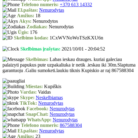
Telefono numeris:
+370 613 14332
El.paštas:
Nenurodytas
Amžius:
18
Akys:
Nenurodytos
Zodiakas:
Nenurodytas
Ūgis:
176
Skelbimo kodas:
1CxWVNoWoTSzKXU6n
Skelbimas įrašytas:
2021/10/01 - 20:04:52
Skelbimas:
Labas ieskau drauges. kuriai galeciau
palaizyti papukus pute uzpakaliuka ir netik .ieskau iki 30m.Slaptuma
garantuoju .Galiu sumoketi.laukiu tiknis Kupiskio ar raj 867588304
Miestas:
Kupiškis
Vardas:
Vaidas
Skype:
Neskelbiamas
TikTok:
Nenurodytas
Facebook:
Nenurodytas
SnapChat:
Nenurodytas
WhatsApp:
Nenurodytas
Telefono numeris:
867588304
El.paštas:
Nenurodytas
Amžius:
23