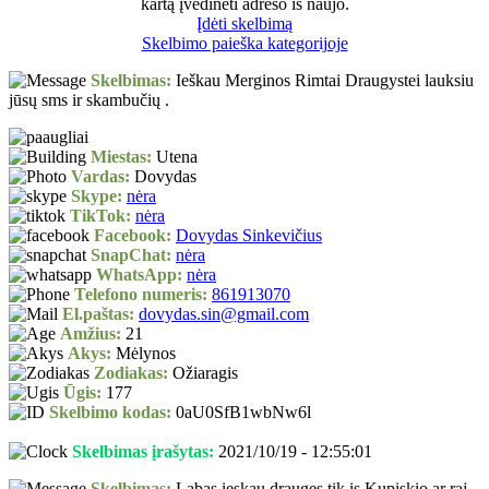
kartą įvedinėti adreso iš naujo.
Įdėti skelbimą
Skelbimo paieška kategorijoje
Skelbimas:
Ieškau Merginos Rimtai Draugystei lauksiu
jūsų sms ir skambučių .
Miestas:
Utena
Vardas:
Dovydas
Skype:
nėra
TikTok:
nėra
Facebook:
Dovydas Sinkevičius
SnapChat:
nėra
WhatsApp:
nėra
Telefono numeris:
861913070
El.paštas:
dovydas.sin@gmail.com
Amžius:
21
Akys:
Mėlynos
Zodiakas:
Ožiaragis
Ūgis:
177
Skelbimo kodas:
0aU0SfB1wbNw6l
Skelbimas įrašytas:
2021/10/19 - 12:55:01
Skelbimas:
Labas ieskau drauges tik is Kupiskio.ar raj