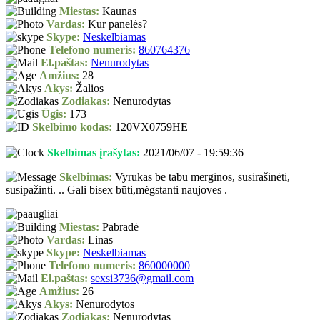
Miestas:
Kaunas
Vardas:
Kur panelės?
Skype:
Neskelbiamas
Telefono numeris:
860764376
El.paštas:
Nenurodytas
Amžius:
28
Akys:
Žalios
Zodiakas:
Nenurodytas
Ūgis:
173
Skelbimo kodas:
120VX0759HE
Skelbimas įrašytas:
2021/06/07 - 19:59:36
Skelbimas:
Vyrukas be tabu merginos, susirašinėti,
susipažinti. .. Gali bisex būti,mėgstanti naujoves .
Miestas:
Pabradė
Vardas:
Linas
Skype:
Neskelbiamas
Telefono numeris:
860000000
El.paštas:
sexsi3736@gmail.com
Amžius:
26
Akys:
Nenurodytos
Zodiakas:
Nenurodytas