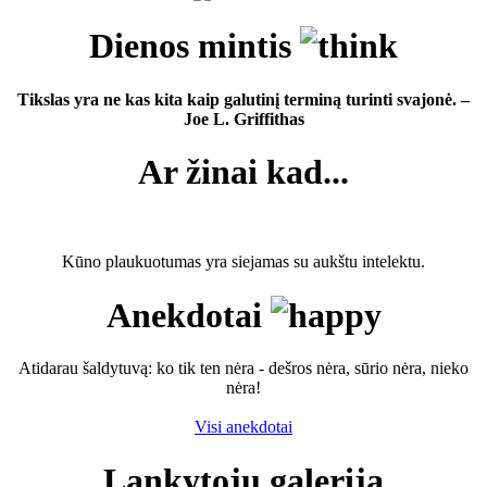
Dienos mintis
Tikslas yra ne kas kita kaip galutinį terminą turinti svajonė. –
Joe L. Griffithas
Ar žinai kad...
Kūno plaukuotumas yra siejamas su aukštu intelektu.
Anekdotai
Atidarau šaldytuvą: ko tik ten nėra - dešros nėra, sūrio nėra, nieko
nėra!
Visi anekdotai
Lankytojų galerija