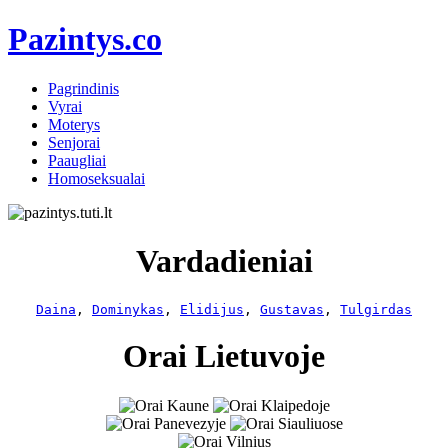
Pazintys.co
Pagrindinis
Vyrai
Moterys
Senjorai
Paaugliai
Homoseksualai
Vardadieniai
Daina
, 
Dominykas
, 
Elidijus
, 
Gustavas
, 
Tulgirdas
Orai Lietuvoje