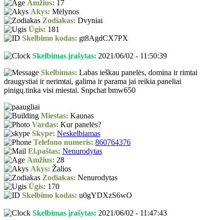
Amžius:
17
Akys:
Mėlynos
Zodiakas:
Dvyniai
Ūgis:
181
Skelbimo kodas:
gt8AgdCX7PX
Skelbimas įrašytas:
2021/06/02 - 11:50:39
Skelbimas:
Labas ieškau panelės, domina ir rimtai
draugystiai ir nerimtai, galima ir parama jai reikia paneliai
pinigų.tinka visi miestai. Snpchat bmw650
Miestas:
Kaunas
Vardas:
Kur panelės?
Skype:
Neskelbiamas
Telefono numeris:
860764376
El.paštas:
Nenurodytas
Amžius:
28
Akys:
Žalios
Zodiakas:
Nenurodytas
Ūgis:
170
Skelbimo kodas:
u0gYDXzS6wO
Skelbimas įrašytas:
2021/06/02 - 11:47:43