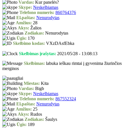
Vardas:
Kur panelės?
Skype:
Neskelbiamas
Telefono numeris:
860764376
El.paštas:
Nenurodytas
Amžius:
28
Akys:
Žalios
Zodiakas:
Nenurodytas
Ūgis:
170
Skelbimo kodas:
VXzDAsfEbka
Skelbimas įrašytas:
2021/05/28 - 13:08:13
Skelbimas:
labuka ieškau rimtai į gyvenima žiurinčios
merginos
Miestas:
Kita
Vardas:
Bigb
Skype:
Neskelbiamas
Telefono numeris:
867552324
El.paštas:
Nenurodytas
Amžius:
25
Akys:
Rudos
Zodiakas:
Šaulys
Ūgis:
189