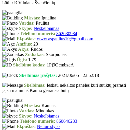
būti ir iš Vilniaus Švenčionių
Miestas:
Ignalina
Vardas:
Paulius
Skype:
Neskelbiamas
Telefono numeris:
862630984
El.paštas:
www.aspaulius10@gmail.com
Amžius:
20
Akys:
Rudos
Zodiakas:
Skorpionas
Ūgis:
1.79
Skelbimo kodas:
1Pj9OcmbzeA
Skelbimas įrašytas:
2021/06/05 - 23:52:18
Skelbimas:
Ieskau nekaltos paneles kuri sutiktų prarasti
ją su manim iš Kauno geriausia būtų
Miestas:
Kaunas
Vardas:
Mindukas
Skype:
Neskelbiamas
Telefono numeris:
860646233
El.paštas:
Nenurodytas