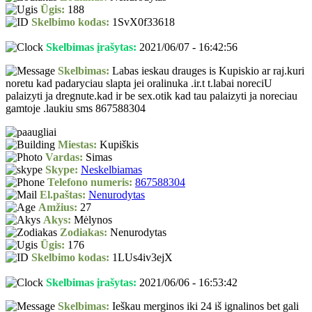
Ūgis:
188
Skelbimo kodas:
1SvX0f33618
Skelbimas įrašytas:
2021/06/07 - 16:42:56
Skelbimas:
Labas ieskau drauges is Kupiskio ar raj.kuri
noretu kad padaryciau slapta jei oralinuka .ir.t t.labai noreciU
palaizyti ja dregnute.kad ir be sex.otik kad tau palaizyti ja noreciau
gamtoje .laukiu sms 867588304
Miestas:
Kupiškis
Vardas:
Simas
Skype:
Neskelbiamas
Telefono numeris:
867588304
El.paštas:
Nenurodytas
Amžius:
27
Akys:
Mėlynos
Zodiakas:
Nenurodytas
Ūgis:
176
Skelbimo kodas:
1LUs4iv3ejX
Skelbimas įrašytas:
2021/06/06 - 16:53:42
Skelbimas:
Ieškau merginos iki 24 iš ignalinos bet gali