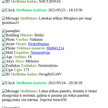
Skelbimo kodas:
NJfcT2KPr16
Skelbimas įrašytas:
2021/05/25 - 18:19:58
Skelbimas:
Labukas ieškau Merginos per snap
jjustukas21
Miestas:
Biržai
Vardas:
Vaikinas
Skype:
Neskelbiamas
Telefono numeris:
860841214
El.paštas:
Nenurodytas
Amžius:
18
Akys:
Mėlynos
Zodiakas:
Nenurodytas
Ūgis:
175
Skelbimo kodas:
0wogfh3Gs9V
Skelbimas įrašytas:
2021/05/24 - 20:58:39
Skelbimas:
Labas ieškau panelės, domina ir rimtai
draugystiai ir nerimtai, galima ir parama jai reikia paneliai
pinigų.tinka visi miestai. Snpchat bmw650