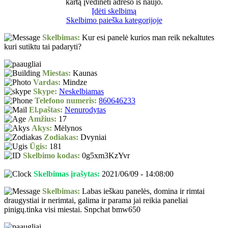
kartą įvedinėti adreso iš naujo.
Įdėti skelbimą
Skelbimo paieška kategorijoje
Skelbimas:
Kur esi panelė kurios man reik nekaltutes
kuri sutiktu tai padaryti?
Miestas:
Kaunas
Vardas:
Mindze
Skype:
Neskelbiamas
Telefono numeris:
860646233
El.paštas:
Nenurodytas
Amžius:
17
Akys:
Mėlynos
Zodiakas:
Dvyniai
Ūgis:
181
Skelbimo kodas:
0g5xm3KzYvr
Skelbimas įrašytas:
2021/06/09 - 14:08:00
Skelbimas:
Labas ieškau panelės, domina ir rimtai
draugystiai ir nerimtai, galima ir parama jai reikia paneliai
pinigų.tinka visi miestai. Snpchat bmw650