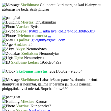
Skelbimas:
Gal noretu kuri mergina kad islaizyciau...
atstumas ne beda atsilyginciau
Miestas:
Druskininkai
Vardas:
Rytis
Skype:
Rytux ... arba live:.cid.27f4d3c1b9d653c0
Telefono numeris:
...
El.paštas:
gucigum@gmail.com
Amžius:
25
Akys:
Nenurodytos
Zodiakas:
Nenurodytas
Ūgis:
Nenurodytas
Skelbimo kodas:
19oJcE04aSa
Skelbimas įrašytas:
2021/06/02 - 9:23:34
Skelbimas:
Labas ieškau panelės, domina ir rimtai
draugystiai ir nerimtai, galima ir parama jai reikia paneliai
pinigų.tinka visi miestai. Snpchat bmw650
Miestas:
Kaunas
Vardas:
Kur panelės?
Skype:
Neskelbiamas