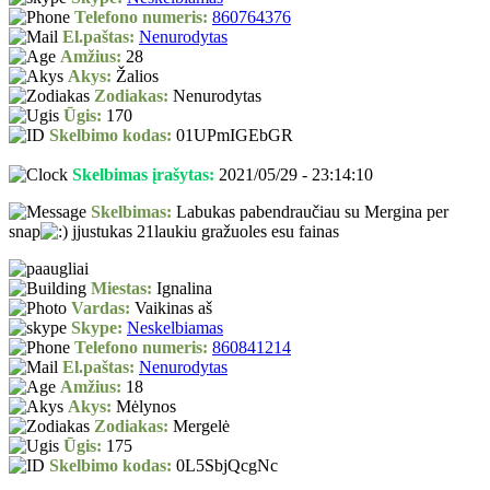
Telefono numeris:
860764376
El.paštas:
Nenurodytas
Amžius:
28
Akys:
Žalios
Zodiakas:
Nenurodytas
Ūgis:
170
Skelbimo kodas:
01UPmIGEbGR
Skelbimas įrašytas:
2021/05/29 - 23:14:10
Skelbimas:
Labukas pabendraučiau su Mergina per
snap
jjustukas 21laukiu gražuoles esu fainas
Miestas:
Ignalina
Vardas:
Vaikinas aš
Skype:
Neskelbiamas
Telefono numeris:
860841214
El.paštas:
Nenurodytas
Amžius:
18
Akys:
Mėlynos
Zodiakas:
Mergelė
Ūgis:
175
Skelbimo kodas:
0L5SbjQcgNc