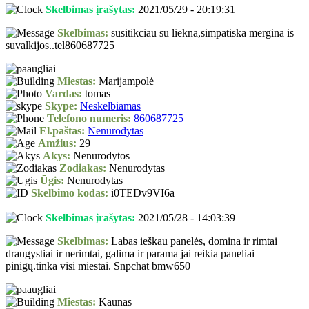
Skelbimas įrašytas:
2021/05/29 - 20:19:31
Skelbimas:
susitikciau su liekna,simpatiska mergina is
suvalkijos..tel860687725
Miestas:
Marijampolė
Vardas:
tomas
Skype:
Neskelbiamas
Telefono numeris:
860687725
El.paštas:
Nenurodytas
Amžius:
29
Akys:
Nenurodytos
Zodiakas:
Nenurodytas
Ūgis:
Nenurodytas
Skelbimo kodas:
i0TEDv9VI6a
Skelbimas įrašytas:
2021/05/28 - 14:03:39
Skelbimas:
Labas ieškau panelės, domina ir rimtai
draugystiai ir nerimtai, galima ir parama jai reikia paneliai
pinigų.tinka visi miestai. Snpchat bmw650
Miestas:
Kaunas