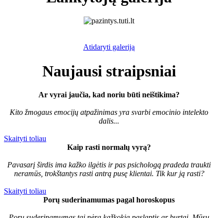
Atidaryti galeriją
Naujausi straipsniai
Ar vyrai jaučia, kad noriu būti neištikima?
Kito žmogaus emocijų atpažinimas yra svarbi emocinio intelekto
dalis...
Skaityti toliau
Kaip rasti normalų vyrą?
Pavasarį širdis ima kažko ilgėtis ir pas psichologą pradeda traukti
neramūs, trokštantys rasti antrą pusę klientai. Tik kur ją rasti?
Skaityti toliau
Porų suderinamumas pagal horoskopus
Porų suderinamumas tai nėra kažkokia paslaptis ar burtai. Mūsų