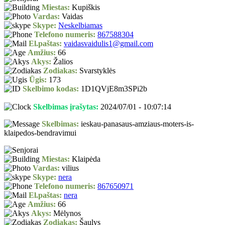
Miestas:
Kupiškis
Vardas:
Vaidas
Skype:
Neskelbiamas
Telefono numeris:
867588304
El.paštas:
vaidasvaidulis1@gmail.com
Amžius:
66
Akys:
Žalios
Zodiakas:
Svarstyklės
Ūgis:
173
Skelbimo kodas:
1D1QVjE8m3SPi2b
Skelbimas įrašytas:
2024/07/01 - 10:07:14
Skelbimas:
ieskau-panasaus-amziaus-moters-is-
klaipedos-bendravimui
Miestas:
Klaipėda
Vardas:
vilius
Skype:
nera
Telefono numeris:
867650971
El.paštas:
nera
Amžius:
66
Akys:
Mėlynos
Zodiakas:
Šaulys