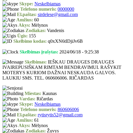
Skype:
Neskelbiamas
Telefono numeris:
0000000
El.paštas:
sirdelese@gmail.com
Amžius:
60
Akys:
Mėlynos
Zodiakas:
Vandenis
Ūgis:
155
Skelbimo kodas:
q0xXN6tIDjiJv6B
Skelbimas įrašytas:
2024/06/18 - 9:25:38
Skelbimas:
IEŠKAU DRAUGES DRAUGES
IVAIREPUSIŠKAM RIMTAM BENDRAVIMUI. RAŠYKIT
MOTERYS KURIOM DAŽNAI NESKAUDA GALVOS.
LAUKIU SMS. TEL. 060606006. RIČARDAS
Miestas:
Kaunas
Vardas:
Ričardas
Skype:
Neskelbiamas
Telefono numeris:
860606006
El.paštas:
rytisrytis52@gmail.com
Amžius:
61
Akys:
Mėlynos
Zodiakas:
Žuvys