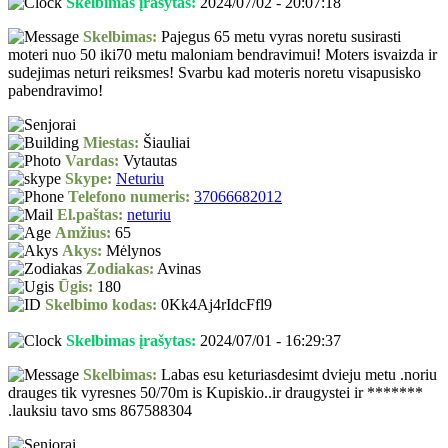
Skelbimas įrašytas:
2024/07/02 - 20:07:18
Skelbimas:
Pajegus 65 metu vyras noretu susirasti
moteri nuo 50 iki70 metu maloniam bendravimui! Moters isvaizda ir
sudejimas neturi reiksmes! Svarbu kad moteris noretu visapusisko
pabendravimo!
Miestas:
Šiauliai
Vardas:
Vytautas
Skype:
Neturiu
Telefono numeris:
37066682012
El.paštas:
neturiu
Amžius:
65
Akys:
Mėlynos
Zodiakas:
Avinas
Ūgis:
180
Skelbimo kodas:
0Kk4Aj4rIdcFfl9
Skelbimas įrašytas:
2024/07/01 - 16:29:37
Skelbimas:
Labas esu keturiasdesimt dvieju metu .noriu
drauges tik vyresnes 50/70m is Kupiskio..ir draugystei ir *******
.lauksiu tavo sms 867588304