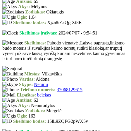
Amžius:
65
Akys:
Mėlynos
Zodiakas:
Ožiaragis
Ūgis:
1.64
Skelbimo kodas:
Xjza8iZ2QpjXt8R
Skelbimas įrašytas:
2024/07/07 - 9:54:51
Skelbimas:
Pabodo vienatvė .Laisva,paprasta,linksmo
būdo moteris iš suvalkijos kaimo norėtų sutikti klasioką,ar truputį
vyresnį už save laisvą vyriškį kuriam nesvetimas kaimo gyvenimas
ir turi noro turėti rimtą draugystę.
Miestas:
Vilkaviškis
Vardas:
Aldona
Skype:
Neturiu
Telefono numeris:
37068129615
El.paštas:
belekas
Amžius:
62
Akys:
Nenurodytos
Zodiakas:
Mergelė
Ūgis:
163
Skelbimo kodas:
15lL9ZQFG2pWX5v