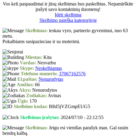
Vos keli paspaudimai ir jūsų skelbimas bus paskelbtas. Nepamirškite
įrašyti savo kontaktinių duomenų!
Įdėti skelbimą
Skelbimo paieška kategorijoje
Skelbimas:
ieskau vyro, partnerio gyvenimui, nuo 63
metu.
Pokalbiams susipazinciau ir su moterimi.
Miestas:
Kita
Vardas:
Nesvarbu
Skype:
Neskelbiamas
Telefono numeris:
37067162576
El.paštas:
Nenurodytas
Amžius:
66
Akys:
Nenurodytos
Zodiakas:
Avinas
Ūgis:
170
Skelbimo kodas:
BlhI5jVZGmpEUG5
Skelbimas įrašytas:
2024/07/10 - 22:12:55
Skelbimas:
Jeigu esi vienišas parašyk man. Gal rasim
bendrą kalbą.