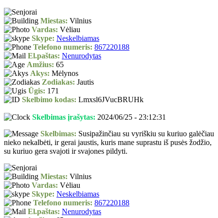
Miestas:
Vilnius
Vardas:
Vėliau
Skype:
Neskelbiamas
Telefono numeris:
867220188
El.paštas:
Nenurodytas
Amžius:
65
Akys:
Mėlynos
Zodiakas:
Jautis
Ūgis:
171
Skelbimo kodas:
Lmxsl6JVucBRUHk
Skelbimas įrašytas:
2024/06/25 - 23:12:31
Skelbimas:
Susipažinčiau su vyriškiu su kuriuo galėčiau
nieko nekalbėti, ir gerai jaustis, kuris mane suprastu iš pusės žodžio,
su kuriuo gera svajoti ir svajones pildyti.
Miestas:
Vilnius
Vardas:
Vėliau
Skype:
Neskelbiamas
Telefono numeris:
867220188
El.paštas:
Nenurodytas