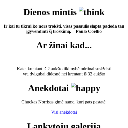
Dienos mintis
Ir kai tu tikrai ko nors trokšti, visas pasaulis slapta padeda tau
įgyvendinti šį troškimą. – Paulo Coelho
Ar žinai kad...
Katei krentant iš 2 aukšto tikimybė mirtinai susižeisti
yra dvigubai didesnė nei krentant iš 32 aukšto
Anekdotai
Chuckas Norrisas gimė name, kurį pats pastatė.
Visi anekdotai
Lankytojų galerija