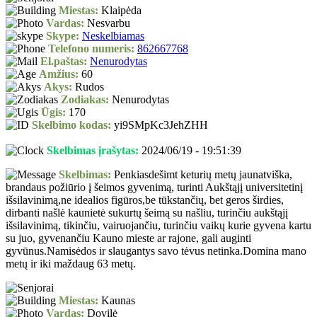
Miestas:
Klaipėda
Vardas:
Nesvarbu
Skype:
Neskelbiamas
Telefono numeris:
862667768
El.paštas:
Nenurodytas
Amžius:
60
Akys:
Rudos
Zodiakas:
Nenurodytas
Ūgis:
170
Skelbimo kodas:
yi9SMpKc3JehZHH
Skelbimas įrašytas:
2024/06/19 - 19:51:39
Skelbimas:
Penkiasdešimt keturių metų jaunatviška,
brandaus požiūrio į šeimos gyvenimą, turinti Aukštąjį universitetinį
išsilavinimą,ne idealios figūros,be tūkstančių, bet geros širdies,
dirbanti našlė kaunietė sukurtų šeimą su našliu, turinčiu aukštąjį
išsilavinimą, tikinčiu, vairuojančiu, turinčiu vaikų kurie gyvena kartu
su juo, gyvenančiu Kauno mieste ar rajone, gali auginti
gyvūnus.Namisėdos ir slaugantys savo tėvus netinka.Domina mano
metų ir iki maždaug 63 metų.
Miestas:
Kaunas
Vardas:
Dovilė