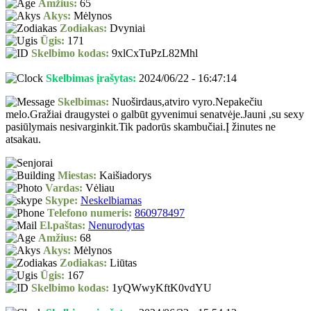
Amžius:
65
Akys:
Mėlynos
Zodiakas:
Dvyniai
Ūgis:
171
Skelbimo kodas:
9xlCxTuPzL82Mhl
Skelbimas įrašytas:
2024/06/22 - 16:47:14
Skelbimas:
Nuoširdaus,atviro vyro.Nepakečiu
melo.Gražiai draugystei o galbūt gyvenimui senatvėje.Jauni ,su sexy
pasiūlymais nesivarginkit.Tik padorūs skambučiai.Į žinutes ne
atsakau.
Miestas:
Kaišiadorys
Vardas:
Vėliau
Skype:
Neskelbiamas
Telefono numeris:
860978497
El.paštas:
Nenurodytas
Amžius:
68
Akys:
Mėlynos
Zodiakas:
Liūtas
Ūgis:
167
Skelbimo kodas:
1yQWwyKftK0vdYU