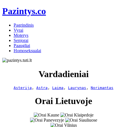
Pazintys.co
Pagrindinis
Vyrai
Moterys
Senjorai
Paaugliai
Homoseksualai
Vardadieniai
Asterija
, 
Astra
, 
Laima
, 
Laurynas
, 
Norimantas
Orai Lietuvoje