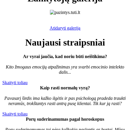
Atidaryti galeriją
Naujausi straipsniai
Ar vyrai jaučia, kad noriu būti neištikima?
Kito žmogaus emocijų atpažinimas yra svarbi emocinio intelekto
dalis...
Skaityti toliau
Kaip rasti normalų vyrą?
Pavasarį širdis ima kažko ilgėtis ir pas psichologą pradeda traukti
neramūs, trokštantys rasti antrą pusę klientai. Tik kur ją rasti?
Skaityti toliau
Porų suderinamumas pagal horoskopus
Porų suderinamumas tai nėra kažkokia paslaptis ar burtai. Mūsų