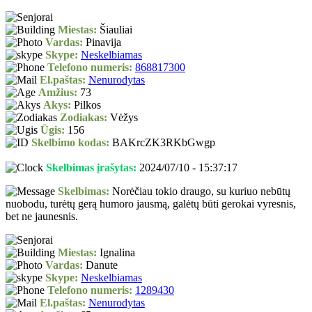
Miestas:
Šiauliai
Vardas:
Pinavija
Skype:
Neskelbiamas
Telefono numeris:
868817300
El.paštas:
Nenurodytas
Amžius:
73
Akys:
Pilkos
Zodiakas:
Vėžys
Ūgis:
156
Skelbimo kodas:
BAKrcZK3RKbGwgp
Skelbimas įrašytas:
2024/07/10 - 15:37:17
Skelbimas:
Norėčiau tokio draugo, su kuriuo nebūtų
nuobodu, turėtų gerą humoro jausmą, galėtų būti gerokai vyresnis,
bet ne jaunesnis.
Miestas:
Ignalina
Vardas:
Danute
Skype:
Neskelbiamas
Telefono numeris:
1289430
El.paštas:
Nenurodytas