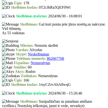
Ūgis:
178
Skelbimo kodas:
0T2cJhRa5QEF0Wl
Skelbimas įrašytas:
2024/06/30 - 16:08:01
Skelbimas:
Gal kuri ponia prie jūros norėtų,su nakvyne.
Virš 60metų.
As 55 vaikinas
Miestas:
Nenoriu skelbti
Vardas:
Alvydas
Skype:
Neskelbiamas
Telefono numeris:
862667768
El.paštas:
Nenurodytas
Amžius:
60
Akys:
Rudos
Zodiakas:
Nenurodytas
Ūgis:
166
Skelbimo kodas:
1rsyCZrvAhA8wqG
Skelbimas įrašytas:
2024/06/30 - 15:26:46
Skelbimas:
Susipažinčiau su panašaus amžiaus
vyriškiu.( Nuotykių ieškotojai, jauni ir vede, nevarkyt)