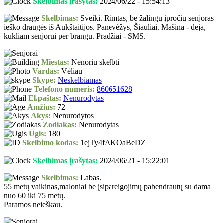
Skelbimas įrašytas:
2024/06/22 - 15:54:13
Skelbimas:
Sveiki. Rimtas, be žalingų įpročių senjoras
ieško draugės iš Aukštaitijos. Panevėžys, Šiauliai. Mašina - deja,
kukliam senjorui per brangu. Pradžiai - SMS.
Miestas:
Nenoriu skelbti
Vardas:
Vėliau
Skype:
Neskelbiamas
Telefono numeris:
860651628
El.paštas:
Nenurodytas
Amžius:
72
Akys:
Nenurodytos
Zodiakas:
Nenurodytas
Ūgis:
180
Skelbimo kodas:
1ejTy4fAKOaBeDZ
Skelbimas įrašytas:
2024/06/21 - 15:22:01
Skelbimas:
Labas.
55 metų vaikinas,maloniai be įsipareigojimų pabendrautų su dama
nuo 60 iki 75 metų.
Paramos neieškau.