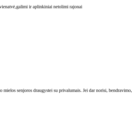
enatvė,galimi ir aplinkiniai netolimi rajonai
ko mielos senjoros draugystei su privalumais. Jei dar norisi, bendravi