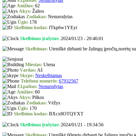
El.paštas:
Nenurodytas
Amžius:
62
Akys:
Žalios
Zodiakas:
Nenurodytas
Ūgis:
178
Skelbimo kodas:
fTkp6w1YEyi
Skelbimas įrašytas:
2024/01/23 - 20:46:01
Skelbimas:
Uteniškė dirbanti be žalingų įpročių,norėtų su
Miestas:
Utena
Vardas:
Aš
Skype:
Neskelbiamas
Telefono numeris:
67932567
El.paštas:
Nenurodytas
Amžius:
60
Akys:
Pilkos
Zodiakas:
Vėžys
Ūgis:
170
Skelbimo kodas:
BXcx8OTQYXT
Skelbimas įrašytas:
2024/01/21 - 19:34:56
Skelbimas:
Uteniškė,60metų dirbanti,be žalingų įpročių 