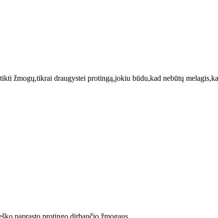
tikti žmogų,tikrai draugystei protingą,jokiu būdu,kad nebūtų melagis,ka
ieško paprasto protingo dirbančio žmogaus.