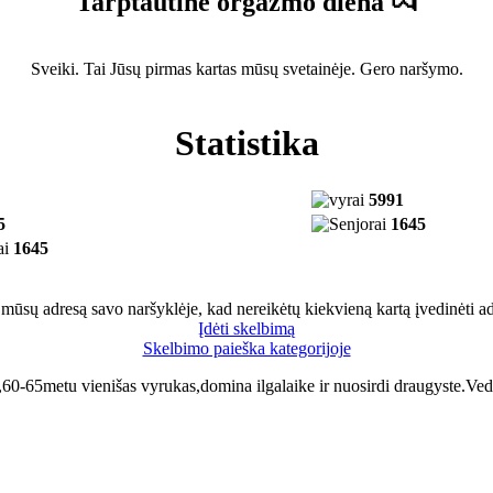
Tarptautinė orgazmo diena 💏
Sveiki. Tai Jūsų pirmas kartas mūsų svetainėje. Gero naršymo.
Statistika
5991
5
1645
1645
 mūsų adresą savo naršyklėje, kad nereikėtų kiekvieną kartą įvedinėti ad
Įdėti skelbimą
Skelbimo paieška kategorijoje
ri,60-65metu vienišas vyrukas,domina ilgalaike ir nuosirdi draugyste.V