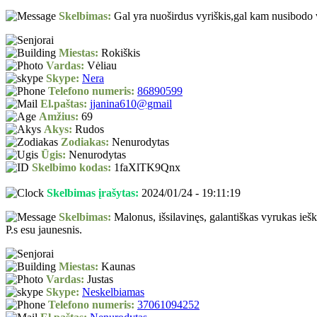
Skelbimas:
Gal yra nuoširdus vyriškis,gal kam nusibodo vi
Miestas:
Rokiškis
Vardas:
Vėliau
Skype:
Nera
Telefono numeris:
86890599
El.paštas:
jjanina610@gmail
Amžius:
69
Akys:
Rudos
Zodiakas:
Nenurodytas
Ūgis:
Nenurodytas
Skelbimo kodas:
1faXlTK9Qnx
Skelbimas įrašytas:
2024/01/24 - 19:11:19
Skelbimas:
Malonus, išsilavinęs, galantiškas vyrukas ieš
P.s esu jaunesnis.
Miestas:
Kaunas
Vardas:
Justas
Skype:
Neskelbiamas
Telefono numeris:
37061094252