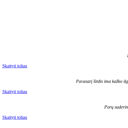
Skaityti toliau
Pavasarį širdis ima kažko ilg
Skaityti toliau
Porų suderina
Skaityti toliau