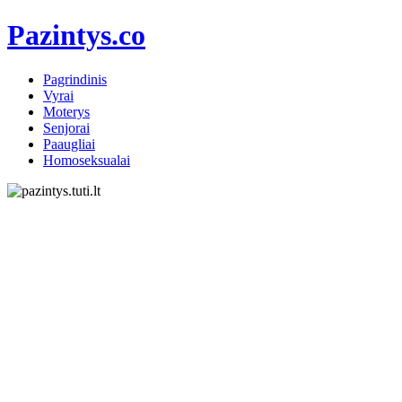
Pazintys.co
Pagrindinis
Vyrai
Moterys
Senjorai
Paaugliai
Homoseksualai