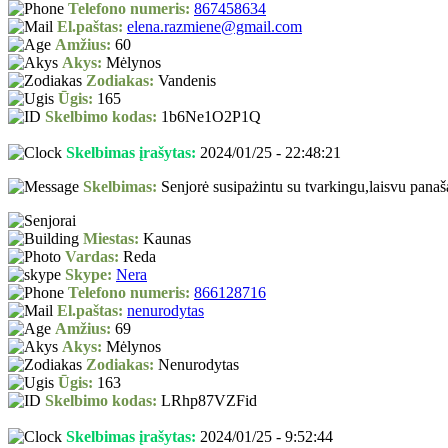
Telefono numeris:
867458634
El.paštas:
elena.razmiene@gmail.com
Amžius:
60
Akys:
Mėlynos
Zodiakas:
Vandenis
Ūgis:
165
Skelbimo kodas:
1b6Ne1O2P1Q
Skelbimas įrašytas:
2024/01/25 - 22:48:21
Skelbimas:
Senjorė susipażintu su tvarkingu,laisvu pana
Miestas:
Kaunas
Vardas:
Reda
Skype:
Nera
Telefono numeris:
866128716
El.paštas:
nenurodytas
Amžius:
69
Akys:
Mėlynos
Zodiakas:
Nenurodytas
Ūgis:
163
Skelbimo kodas:
LRhp87VZFid
Skelbimas įrašytas:
2024/01/25 - 9:52:44