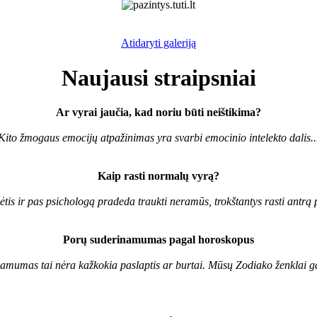
Atidaryti galeriją
Naujausi straipsniai
Ar vyrai jaučia, kad noriu būti neištikima?
Kito žmogaus emocijų atpažinimas yra svarbi emocinio intelekto dalis..
Kaip rasti normalų vyrą?
ėtis ir pas psichologą pradeda traukti neramūs, trokštantys rasti antrą pu
Porų suderinamumas pagal horoskopus
mumas tai nėra kažkokia paslaptis ar burtai. Mūsų Zodiako ženklai gali