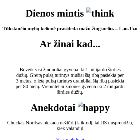
Dienos mintis
Tūkstančio mylių kelionė prasideda mažu žingsneliu. – Lao-Tzu
Ar žinai kad...
Beveik visi žinduoliai gyvena iki 1 milijardo širdies
dūžių. Greitą pulsą turintys triušiai šią ribą pasiekia per
3 metus, o lėtą pulsą turintys drambliai šią ribą pasiekia
per 80 metų. Vieninteliai žmonės gyvena iki 2 milijardų
širdies dūžių.
Anekdotai
Chuckas Norrisas niekada nežiūri į laikrodį, tai JIS nusprendžia,
kiek valandų!
Visi anekdotai