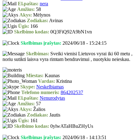
El.paštas:
nera
Amžius:
58
Akys:
Mėlynos
Zodiakas:
Avinas
Ūgis:
166
Skelbimo kodas:
0Q3FiQ92A9bN1vn
Skelbimas įrašytas:
2024/06/18 - 15:24:15
Skelbimas:
Sveiki vienisi Lietuvos vyrai iki 60 metu ,
noriu sutikti laisva vyra rimtam bendravimui , nuotykiu neieskau.
Miestas:
Kaunas
Vardas:
Kristina
Skype:
Neskelbiamas
Telefono numeris:
864202537
El.paštas:
Nenurodytas
Amžius:
57
Akys:
Žalios
Zodiakas:
Jautis
Ūgis:
161
Skelbimo kodas:
0ylwATaHBuZHyUs
Skelbimas įrašytas:
2024/06/18 - 14:13:51