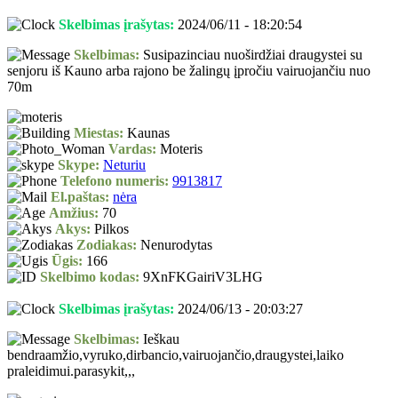
Skelbimas įrašytas:
2024/06/11 - 18:20:54
Skelbimas:
Susipazinciau nuoširdžiai draugystei su
senjoru iš Kauno arba rajono be žalingų įpročiu vairuojančiu nuo
70m
Miestas:
Kaunas
Vardas:
Moteris
Skype:
Neturiu
Telefono numeris:
9913817
El.paštas:
nėra
Amžius:
70
Akys:
Pilkos
Zodiakas:
Nenurodytas
Ūgis:
166
Skelbimo kodas:
9XnFKGairiV3LHG
Skelbimas įrašytas:
2024/06/13 - 20:03:27
Skelbimas:
Ieškau
bendraamžio,vyruko,dirbancio,vairuojančio,draugystei,laiko
praleidimui.parasykit,,,