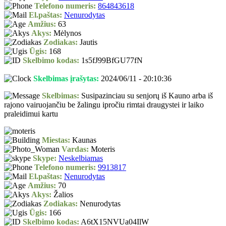
Telefono numeris:
864843618
El.paštas:
Nenurodytas
Amžius:
63
Akys:
Mėlynos
Zodiakas:
Jautis
Ūgis:
168
Skelbimo kodas:
1s5fJ99BfGU77fN
Skelbimas įrašytas:
2024/06/11 - 20:10:36
Skelbimas:
Susipazinciau su senjorų iš Kauno arba iš
rajono vairuojančiu be žalingu ipročiu rimtai draugystei ir laiko
praleidimui kartu
Miestas:
Kaunas
Vardas:
Moteris
Skype:
Neskelbiamas
Telefono numeris:
9913817
El.paštas:
Nenurodytas
Amžius:
70
Akys:
Žalios
Zodiakas:
Nenurodytas
Ūgis:
166
Skelbimo kodas:
A6tX15NVUa04IlW