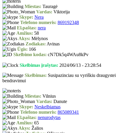
Miestas:
Tauragė
Vardas:
Viktorija
Skype:
Nera
Telefono numeris:
869192348
El.paštas:
nera
Amžius:
58
Akys:
Mėlynos
Zodiakas:
Avinas
Ūgis:
166
Skelbimo kodas:
cN7Dk5q4WAu8kPv
Skelbimas įrašytas:
2024/06/13 - 23:28:54
Skelbimas:
Susipazinciau su vyriškiu draugystei
bendravimui
Miestas:
Vilnius
Vardas:
Danute
Skype:
Neskelbiamas
Telefono numeris:
865089341
El.paštas:
nenurodytas
Amžius:
65
Akys:
Žalios