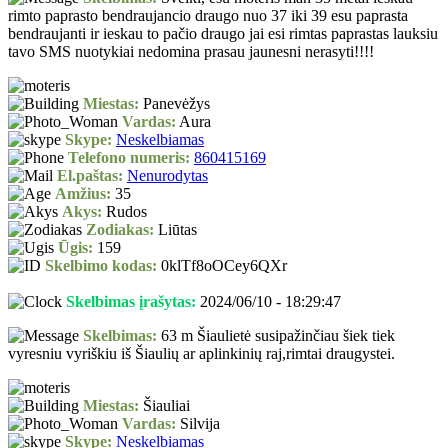
rimto paprasto bendraujancio draugo nuo 37 iki 39 esu paprasta
bendraujanti ir ieskau to pačio draugo jai esi rimtas paprastas lauksiu
tavo SMS nuotykiai nedomina prasau jaunesni nerasyti!!!!
Miestas:
Panevėžys
Vardas:
Aura
Skype:
Neskelbiamas
Telefono numeris:
860415169
El.paštas:
Nenurodytas
Amžius:
35
Akys:
Rudos
Zodiakas:
Liūtas
Ūgis:
159
Skelbimo kodas:
0klTf8oOCey6QXr
Skelbimas įrašytas:
2024/06/10 - 18:29:47
Skelbimas:
63 m Šiaulietė susipažinčiau šiek tiek
vyresniu vyriškiu iš Šiaulių ar aplinkinių raj,rimtai draugystei.
Miestas:
Šiauliai
Vardas:
Silvija
Skype:
Neskelbiamas