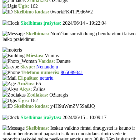
Zodiakas:
Ožiaragis
Ūgis:
162
Skelbimo kodas:
0workFK4TP9d6W2
Skelbimas įrašytas:
2024/06/14 - 19:22:04
Skelbimas:
Norėčiau surasti draugą bendravimui laisvo
laiko praleidimui
Miestas:
Vilnius
Vardas:
Danute
Skype:
Nenaudoju
Telefono numeris:
865089341
El.paštas:
neturiu
Amžius:
65
Akys:
Žalios
Zodiakas:
Ožiaragis
Ūgis:
162
Skelbimo kodas:
y4H9uWmZV5Sa8JQ
Skelbimas įrašytas:
2024/06/15 - 10:09:17
Skelbimas:
Ieskau vaikino rimtai draugystei is kauno ir
rimtam bendravimui paprasto istikimo nuosirdaus rimto vede ir
nuotykiu ieskojai galite nesikreipt amzius nuo 30 iki 36m lauksiu tik