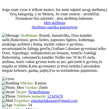
Jeigu esate vyras ir ieškote moters, Jus turite talpinti savąjį skelbimą į
Vyrų kategoriją, o ne Moterų. Jei esate moteris - atvirkščiai.
Nesilaikant šios taisyklės - jūsų skelbimą šalinsime.
Įdėti skelbimą
Skelbimo paieška kategorijoje
Skelbimas:
Brandi, Jaunatviška, Dora katalikė
našlė,Išsilavinusi, geros širdies, paprastos figūros, kultūringa,
atsakingo požiūrio į šeimą, mylinti vaikus ir gyvūnus,
nevairuojanti,be žalingų įpročių Gražiam Likusiam gyvenimui ieško
Doro, Supratingo, neišlaikytinio,ne benamo, turinčio Aukštąjį
išsilavinimą, vairuojančio kataliko Našlio nuo 50 iki 65 metų
amžiaus, kurio vaikai gyvena kartu su juo, gali turėti ir gyvūnų.Jo
negalia ne kliūtis.Kartu gyvenantys jo tėvai netinka.Laisvalaikiu
mėgstu keliones, gamtą, pajūrį.Esu su normaliomis pajamomis.
Miestas:
Kaunas
Vardas:
Zitele
Skype:
Neskelbiamas
Telefono numeris:
12345678
El.paštas:
zitazitazitakaunas@gmail.com
Amžius:
54