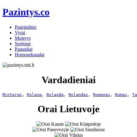
Pazintys.co
Pagrindinis
Vyrai
Moterys
Senjorai
Paaugliai
Homoseksualai
Vardadieniai
Mintaras
, 
Rolana
, 
Rolanda
, 
Rolandas
, 
Romanas
, 
Romas
, 
Ta
Orai Lietuvoje