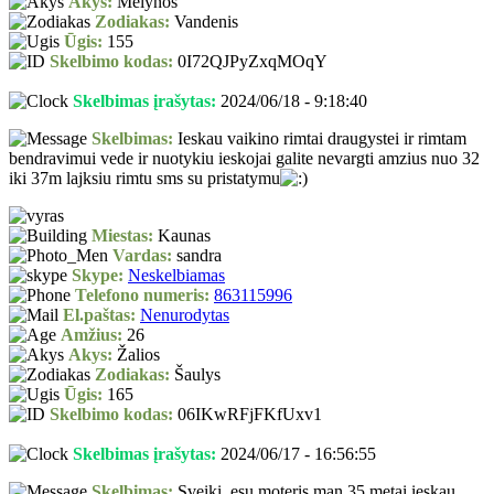
Akys:
Mėlynos
Zodiakas:
Vandenis
Ūgis:
155
Skelbimo kodas:
0I72QJPyZxqMOqY
Skelbimas įrašytas:
2024/06/18 - 9:18:40
Skelbimas:
Ieskau vaikino rimtai draugystei ir rimtam
bendravimui vede ir nuotykiu ieskojai galite nevargti amzius nuo 32
iki 37m lajksiu rimtu sms su pristatymu
Miestas:
Kaunas
Vardas:
sandra
Skype:
Neskelbiamas
Telefono numeris:
863115996
El.paštas:
Nenurodytas
Amžius:
26
Akys:
Žalios
Zodiakas:
Šaulys
Ūgis:
165
Skelbimo kodas:
06IKwRFjFKfUxv1
Skelbimas įrašytas:
2024/06/17 - 16:56:55
Skelbimas:
Sveiki, esu moteris man 35 metai ieskau