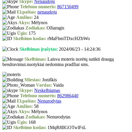
Skype:
Nenaudoju
Telefono numeris:
867150499
El.paštas:
nenaudoju
Amžius:
24
Akys:
Mėlynos
Zodiakas:
Ožiaragis
Ūgis:
175
Skelbimo kodas:
rMaFbmTDxcHZbWo
Skelbimas įrašytas:
2024/06/23 - 14:24:36
Skelbimas:
Laisva moteris norėtų sutikti draugą
bendravimui.nuotykiai nedomina pradžiai sms.
Miestas:
Joniškis
Vardas:
Vaida
Skype:
Neskelbiamas
Telefono numeris:
862986440
El.paštas:
Nenurodytas
Amžius:
58
Akys:
Mėlynos
Zodiakas:
Nenurodytas
Ūgis:
168
Skelbimo kodas:
1MqR8IlGOTwlFsL