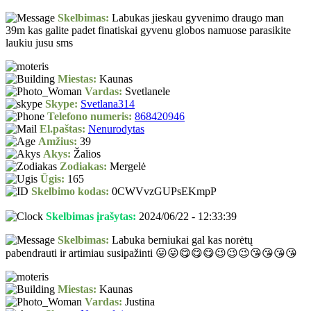
Skelbimas:
Labukas jieskau gyvenimo draugo man
39m kas galite padet finatiskai gyvenu globos namuose parasikite
laukiu jusu sms
Miestas:
Kaunas
Vardas:
Svetlanele
Skype:
Svetlana314
Telefono numeris:
868420946
El.paštas:
Nenurodytas
Amžius:
39
Akys:
Žalios
Zodiakas:
Mergelė
Ūgis:
165
Skelbimo kodas:
0CWVvzGUPsEKmpP
Skelbimas įrašytas:
2024/06/22 - 12:33:39
Skelbimas:
Labuka berniukai gal kas norėtų
pabendrauti ir artimiau susipažinti 😛😛😋😋😋😉😉😉😘😘😘😘
Miestas:
Kaunas
Vardas:
Justina