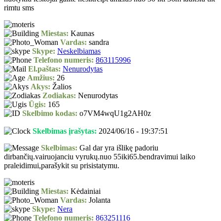
rimtu sms
Miestas:
Kaunas
Vardas:
sandra
Skype:
Neskelbiamas
Telefono numeris:
863115996
El.paštas:
Nenurodytas
Amžius:
26
Akys:
Žalios
Zodiakas:
Nenurodytas
Ūgis:
165
Skelbimo kodas:
o7VM4wqU1g2AH0z
Skelbimas įrašytas:
2024/06/16 - 19:37:51
Skelbimas:
Gal dar yra išlikę padoriu
dirbančių.vairuojanciu vyrukų.nuo 55iki65.bendravimui laiko
praleidimui,parašykit su prisistatymu.
Miestas:
Kėdainiai
Vardas:
Jolanta
Skype:
Nera
Telefono numeris:
863251116