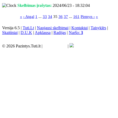
Skelbimas įrašytas:
2024/06/23 - 18:32:04
«
‹ Atgal
1
...
33
34
35
36
37
...
161
Pirmyn ›
»
Versija 6.5 |
Tuti.Lt
|
Naujausi skelbimai
|
Kontaktai
|
Taisyklės
|
Skaitiniai
|
D.U.K
|
Apklausa
|
Radijas
|
Naršo:
3
© 2026 Pazintys.Tuti.lt |
|