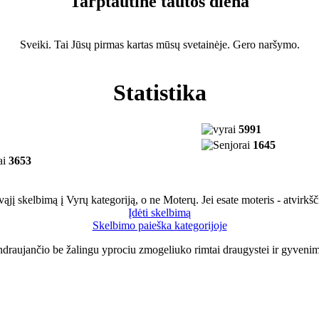
Tarptautinė tautos diena
Sveiki. Tai Jūsų pirmas kartas mūsų svetainėje. Gero naršymo.
Statistika
5991
1645
3653
savąjį skelbimą į Vyrų kategoriją, o ne Moterų. Jei esate moteris - atvirkšč
Įdėti skelbimą
Skelbimo paieška kategorijoje
aujančio be žalingu yprociu zmogeliuko rimtai draugystei ir gyvenim