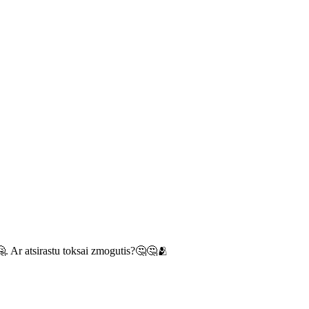
🤗. Ar atsirastu toksai zmogutis?🤔🤔🫂