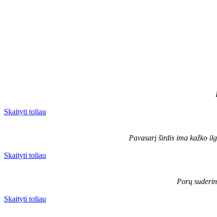
Skaityti toliau
Pavasarį širdis ima kažko ilg
Skaityti toliau
Porų suderina
Skaityti toliau