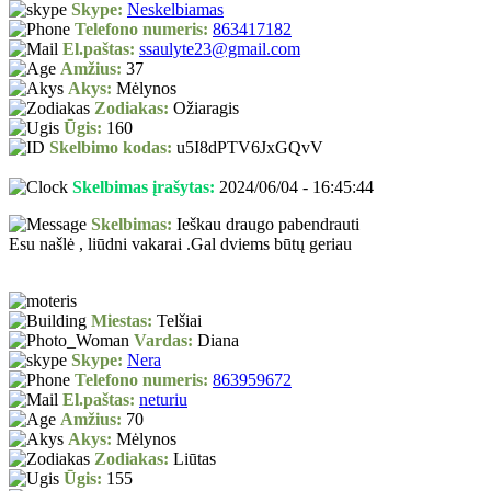
Skype:
Neskelbiamas
Telefono numeris:
863417182
El.paštas:
ssaulyte23@gmail.com
Amžius:
37
Akys:
Mėlynos
Zodiakas:
Ožiaragis
Ūgis:
160
Skelbimo kodas:
u5I8dPTV6JxGQvV
Skelbimas įrašytas:
2024/06/04 - 16:45:44
Skelbimas:
Ieškau draugo pabendrauti
Esu našlė , liūdni vakarai .Gal dviems būtų geriau
Miestas:
Telšiai
Vardas:
Diana
Skype:
Nera
Telefono numeris:
863959672
El.paštas:
neturiu
Amžius:
70
Akys:
Mėlynos
Zodiakas:
Liūtas
Ūgis:
155