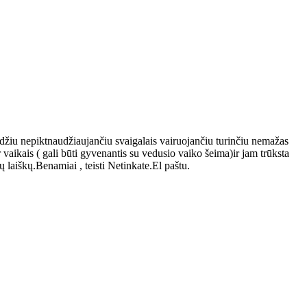
džiu nepiktnaudžiaujančiu svaigalais vairuojančiu turinčiu nemažas
aikais ( gali būti gyvenantis su vedusio vaiko šeima)ir jam trūksta
 laiškų.Benamiai , teisti Netinkate.El paštu.