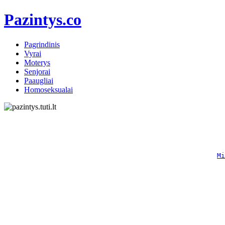
Pazintys.co
Pagrindinis
Vyrai
Moterys
Senjorai
Paaugliai
Homoseksualai
Mi