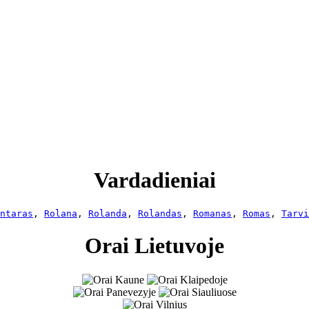
Vardadieniai
ntaras
, 
Rolana
, 
Rolanda
, 
Rolandas
, 
Romanas
, 
Romas
, 
Tarvi
Orai Lietuvoje