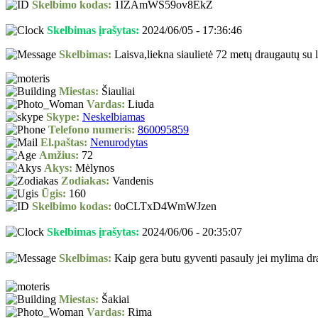
Skelbimo kodas:
1IZAmWS59ov8EkZ
Skelbimas įrašytas:
2024/06/05 - 17:36:46
Skelbimas:
Laisva,liekna siaulietė 72 metų draugautų su 
Miestas:
Šiauliai
Vardas:
Liuda
Skype:
Neskelbiamas
Telefono numeris:
860095859
El.paštas:
Nenurodytas
Amžius:
72
Akys:
Mėlynos
Zodiakas:
Vandenis
Ūgis:
160
Skelbimo kodas:
0oCLTxD4WmWJzen
Skelbimas įrašytas:
2024/06/06 - 20:35:07
Skelbimas:
Kaip gera butu gyventi pasauly jei mylima dra
Miestas:
Šakiai
Vardas:
Rima