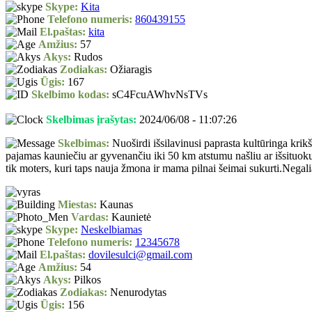
Skype:
Kita
Telefono numeris:
860439155
El.paštas:
kita
Amžius:
57
Akys:
Rudos
Zodiakas:
Ožiaragis
Ūgis:
167
Skelbimo kodas:
sC4FcuAWhvNsTVs
Skelbimas įrašytas:
2024/06/08 - 11:07:26
Skelbimas:
Nuoširdi išsilavinusi paprasta kultūringa kri
pajamas kauniečiu ar gyvenančiu iki 50 km atstumu našliu ar išsituoku
tik moters, kuri taps nauja žmona ir mama pilnai šeimai sukurti.Negalia
Miestas:
Kaunas
Vardas:
Kaunietė
Skype:
Neskelbiamas
Telefono numeris:
12345678
El.paštas:
dovilesulci@gmail.com
Amžius:
54
Akys:
Pilkos
Zodiakas:
Nenurodytas
Ūgis:
156