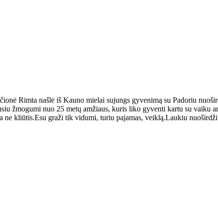
kščionė Rimta našlė iš Kauno mielai sujungs gyvenimą su Padoriu nuošir
siu žmogumi nuo 25 metų amžiaus, kuris liko gyventi kartu su vaiku ar v
 ne kliūtis.Esu graži tik vidumi, turiu pajamas, veiklą.Laukiu nuoširdžių