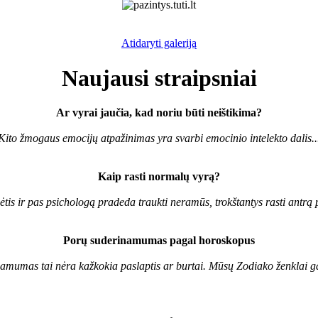
Atidaryti galeriją
Naujausi straipsniai
Ar vyrai jaučia, kad noriu būti neištikima?
Kito žmogaus emocijų atpažinimas yra svarbi emocinio intelekto dalis..
Kaip rasti normalų vyrą?
ėtis ir pas psichologą pradeda traukti neramūs, trokštantys rasti antrą pu
Porų suderinamumas pagal horoskopus
mumas tai nėra kažkokia paslaptis ar burtai. Mūsų Zodiako ženklai gali